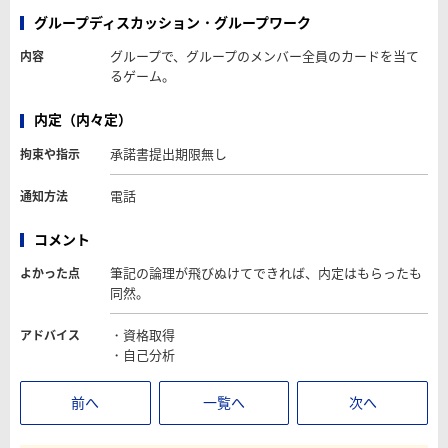
グループディスカッション・グループワーク
グループで、グループのメンバー全員のカードを当て
内容
るゲーム。
内定（内々定）
承諾書提出期限無し
拘束や指示
電話
通知方法
コメント
筆記の論理が飛びぬけてできれば、内定はもらったも
よかった点
同然。
・資格取得
アドバイス
・自己分析
前へ
一覧へ
次へ