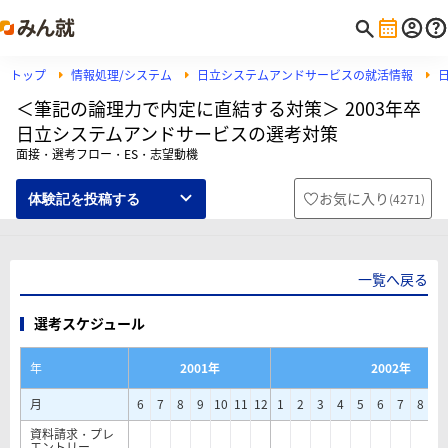
トップ
情報処理/システム
日立システムアンドサービスの就活情報
＜筆記の論理力で内定に直結する対策＞ 2003年卒
日立システムアンドサービスの選考対策
面接・選考フロー・ES・志望動機
お気に入り
(
4271
)
体験記を投稿する
一覧へ戻る
選考スケジュール
年
2001年
2002年
月
6
7
8
9
10
11
12
1
2
3
4
5
6
7
8
9
資料請求・プレ
エントリー