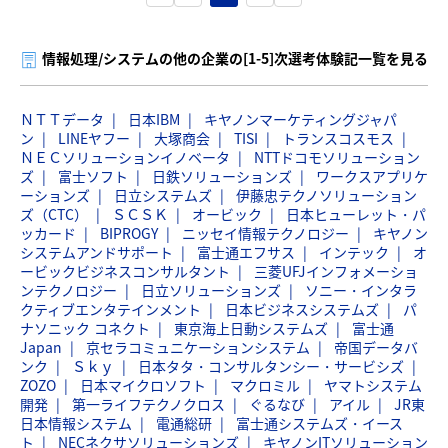
情報処理/システムの他の企業の[1-5]次選考体験記一覧を見る
ＮＴＴデータ
日本IBM
キヤノンマーケティングジャパ
ン
LINEヤフー
大塚商会
TISI
トランスコスモス
ＮＥＣソリューションイノベータ
NTTドコモソリューション
ズ
富士ソフト
日鉄ソリューションズ
ワークスアプリケ
ーションズ
日立システムズ
伊藤忠テクノソリューション
ズ（CTC）
ＳＣＳＫ
オービック
日本ヒューレット・パ
ッカード
BIPROGY
ニッセイ情報テクノロジー
キヤノン
システムアンドサポート
富士通エフサス
インテック
オ
ービックビジネスコンサルタント
三菱UFJインフォメーショ
ンテクノロジー
日立ソリューションズ
ソニー・インタラ
クティブエンタテインメント
日本ビジネスシステムズ
パ
ナソニック コネクト
東京海上日動システムズ
富士通
Japan
京セラコミュニケーションシステム
帝国データバ
ンク
Ｓｋｙ
日本タタ・コンサルタンシー・サービシズ
ZOZO
日本マイクロソフト
マクロミル
ヤマトシステム
開発
第一ライフテクノクロス
ぐるなび
アイル
JR東
日本情報システム
電通総研
富士通システムズ・イース
ト
NECネクサソリューションズ
キヤノンITソリューション