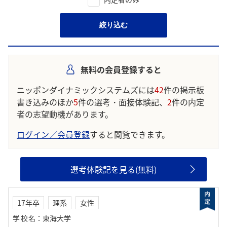
絞り込む
無料の会員登録すると
ニッポンダイナミックシステムズには
42
件の掲示板
書き込みのほか
5
件の選考・面接体験記、
2
件の内定
者の志望動機があります。
ログイン／会員登録
すると閲覧できます。
選考体験記を見る(無料)
17年卒
理系
女性
学校名
：
東海大学