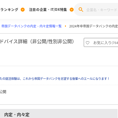
業ランキング
注目の企業・IT/DX特集
帝国データバンクの内定・内々定情報一覧
2024年卒帝国データバンクの内
注目の企業特集
みんなのIT業界新卒就職人気企業ランキング
みんな
[27卒] 本選考体験記投稿キャンペーン
28卒 注目企業特集
27卒 注目企業特集
みんなのDX企業就職ブランド調査
アドバイス詳細（非公開/性別非公開）
お気に入り
(
76
注目のIT・DX企業特集
28卒 IT・DX企業特集
27卒 IT・DX企業特集
28卒
みんなのIT業界新卒就職人気企業ランキング
みんな
企業研究
たの就活体験は、これから帝国データバンクを志望する後輩へのエールになります！
公開
内定・内々定