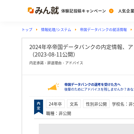
体験記投稿キャンペーン
人気企
トップ
情報処理/システム
帝国データバンクの就活情報
Post
Ranking
PickUp
投稿する
ランキングを見る
注目の企業特集
2024年卒帝国データバンクの内定情報、
（2023-08-11公開）
内定承諾・辞退理由・アドバイス
Vote
投票する
帝国データバンクの選考を受けた方へ
動画で知ろう！業界・
後輩のためにアドバイスを残しませんか？あな
24年卒
文系
性別非公開
学校名
：
非
職種
：
非公開