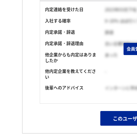
内定連絡を受けた日
2023年03月下旬
入社する確率
0~20% ほぼ行
内定承諾・辞退
辞退
内定承諾・辞退理由
古い企業体制が
会員
他企業からも内定はありま
あった
したか
他内定企業を教えてくださ
-
い
後輩へのアドバイス
インターンに早
このユー