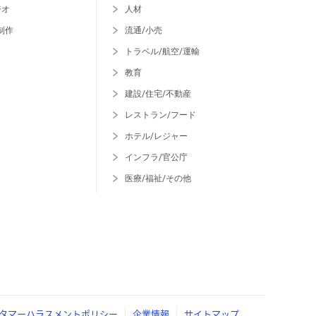
ジオ
人材
制作
流通/小売
トラベル/航空/運輸
教育
建設/住宅/不動産
レストラン/フード
ホテル/レジャー
インフラ/官公庁
医療/福祉/その他
タマーハラスメントポリシー
企業情報
サイトマップ