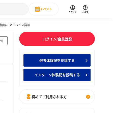
イベント
ログイン
ヘルプ
定情報、アドバイス詳細
Event
の新卒就職人気企業ランキング
みんなのインターン人気企業ランキン
直近のイベント一覧
ログイン/会員登録
49
)
もっと見る
 IT・DX現場社員インタビュー
選考体験記を投稿する
の新卒就職人気企業ランキング
みんなのインターン人気企業ランキン
インターン体験記を投稿する
初めてご利用される方