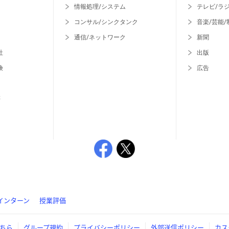
情報処理/システム
テレビ/ラ
コンサル/シンクタンク
音楽/芸能/
通信/ネットワーク
新聞
社
出版
険
広告
等
インターン
授業評価
ちら
グループ規約
プライバシーポリシー
外部送信ポリシー
カス