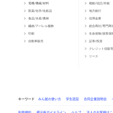
電機/機械/材料
都銀/信託/外銀
医薬/化学/化粧品
地方銀行
食品/水産/農林
信用金庫
繊維/アパレル服飾
総合商社/専門商
印刷
生命保険/損害保
自動車販売
証券/投資
クレジット信販
リース
キーワード
みん就の使い方
学生認証
合同企業説明会
利用規約
掲示板ガイドライン
ヘルプ
法人のお客様はこ