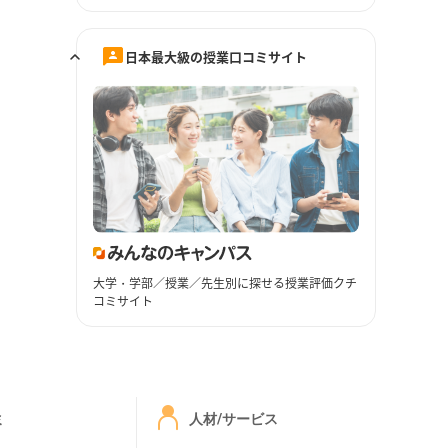
日本最大級の授業口コミサイト
大学・学部／授業／先生別に探せる授業評価クチ
コミサイト
ミ
人材/サービス