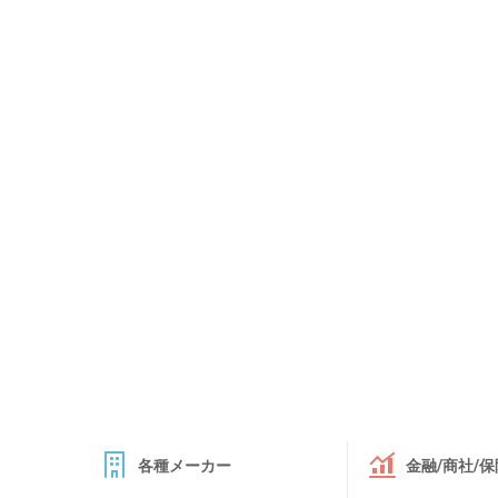
各種メーカー
金融/商社/保