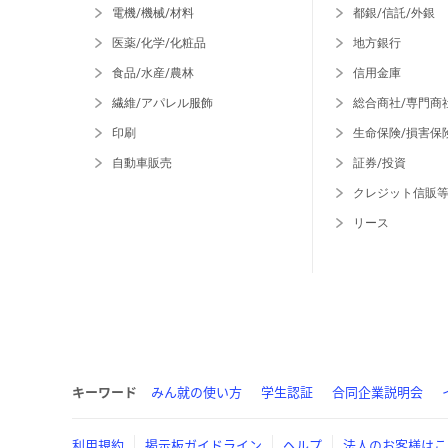
電機/機械/材料
都銀/信託/外銀
医薬/化学/化粧品
地方銀行
食品/水産/農林
信用金庫
繊維/アパレル服飾
総合商社/専門商
印刷
生命保険/損害保
自動車販売
証券/投資
クレジット信販
リース
キーワード
みん就の使い方
学生認証
合同企業説明会
利用規約
掲示板ガイドライン
ヘルプ
法人のお客様はこ