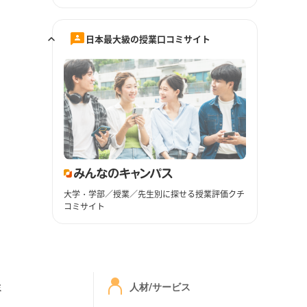
日本最大級の授業口コミサイト
大学・学部／授業／先生別に探せる授業評価クチ
コミサイト
ミ
人材/サービス