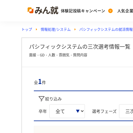
体験記投稿キャンペーン
人気企
トップ
情報処理/システム
パシフィックシステムの就活情報
Post
Ranking
PickUp
投稿する
ランキングを見る
注目の企業特集
パシフィックシステムの三次選考情報一覧
面接・GD・人数・雰囲気・質問内容
Vote
投票する
1
全
件
動画で知ろう！業界・
絞り込み
卒年
選考フェーズ