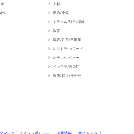
ジオ
人材
制作
流通/小売
トラベル/航空/運輸
教育
建設/住宅/不動産
レストラン/フード
ホテル/レジャー
インフラ/官公庁
医療/福祉/その他
タマーハラスメントポリシー
企業情報
サイトマップ