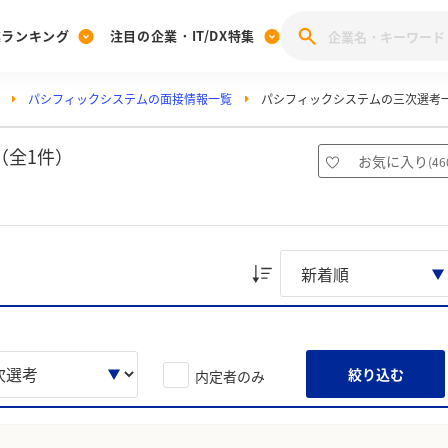
業ランキング
注目の企業・IT/DX特集
パシフィックシステムの面接情報一覧
パシフィックシステムの三次選考
注目の企業特集
みんなのIT業界新卒就職人気企業ランキング
みんな
[27卒] 本選考体験記投稿キャンペーン
28卒 注目企業特集
27卒 注目企業特集
みんなのDX企業就職ブランド調査
（全1件）
お気に入り
(
46
注目のIT・DX企業特集
28卒 IT・DX企業特集
27卒 IT・DX企業特集
28卒
みんなのIT業界新卒就職人気企業ランキング
みんな
企業研究
絞り込む
内定者のみ