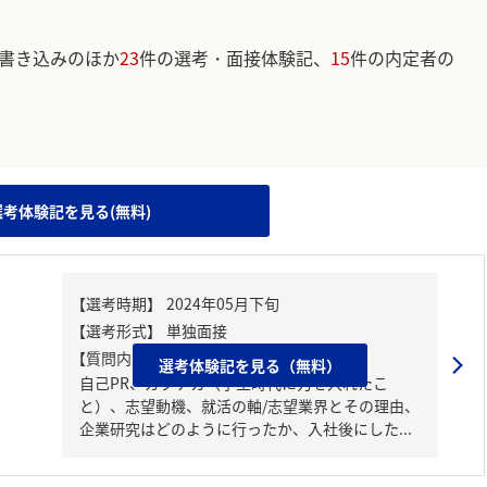
書き込みのほか
23
件の選考・面接体験記、
15
件の内定者の
。
選考体験記を見る(無料)
【質問内容・課題】
選考体験記を見る（無料）
自己PR、ガクチカ（学生時代に力を入れたこ
と）、志望動機、就活の軸/志望業界とその理由、
企業研究はどのように行ったか、入社後にした...