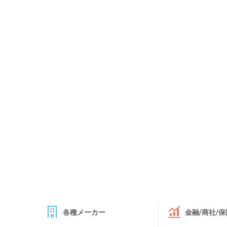
各種メーカー
金融/商社/保