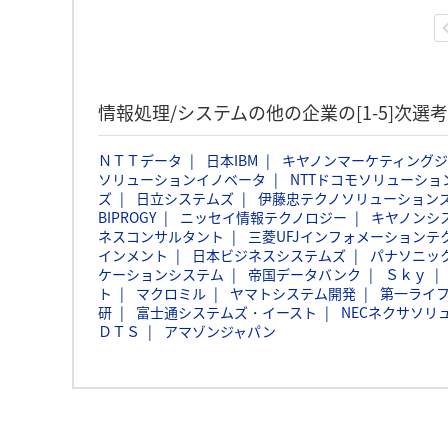
情報処理/システムの他の企業の[1-5]次
ＮＴＴデータ
日本IBM
キヤノンマーケティング
ソリューションイノベータ
NTTドコモソリューショ
ズ
日立システムズ
伊藤忠テクノソリューションズ
BIPROGY
ニッセイ情報テクノロジー
キヤノンシ
ネスコンサルタント
三菱UFJインフォメーションテ
インメント
日本ビジネスシステムズ
パナソニッ
ケーションシステム
帝国データバンク
Ｓｋｙ
ト
マクロミル
ヤマトシステム開発
第一ライ
研
富士通システムズ・イースト
NECネクサソリ
ＤＴＳ
アマゾンジャパン