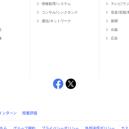
情報処理/システム
テレビ/ラ
コンサル/シンクタンク
音楽/芸能/
通信/ネットワーク
新聞
社
出版
険
広告
等
インターン
授業評価
ちら
グループ規約
プライバシーポリシー
外部送信ポリシー
カス