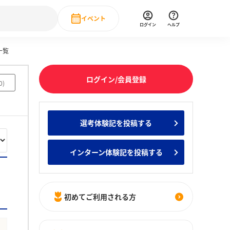
イベント
ログイン
ヘルプ
一覧
Event
の新卒就職人気企業ランキング
みんなのインターン人気企業ランキン
直近のイベント一覧
ログイン/会員登録
0
)
もっと見る
 IT・DX現場社員インタビュー
選考体験記を投稿する
の新卒就職人気企業ランキング
みんなのインターン人気企業ランキン
インターン体験記を投稿する
初めてご利用される方