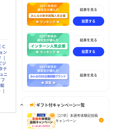
結果を見る
投票する
結果を見る
ＥＣ
投票する
ョン
ド
ビジ
タテ
ュニ
結果を見る
ソフ
通総
Ｄ
ギフト付キャンペーン一覧
［27卒］本選考体験記投稿
キャンペーン