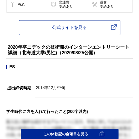
交通費
昼食
有給
支給あり
支給あり
公式サイトを見る
2020年卒ニデックの技術職のインターンエントリーシート
詳細（北海道大学/男性)（2020/03/25公開)
ES
2018年12月中旬
提出締切時期
学生時代に力を入れて行ったこと(200字以内)
新入生に物件を紹介するアルバイトに注力。学生に対しては1人1人の
予定の管理を行いシフトの調整を行い、一方で職員と昨年度の改善点
この体験記の全項目を見る
の洗い出し等も行った。特に今年度から大きくシステムが変更するこ