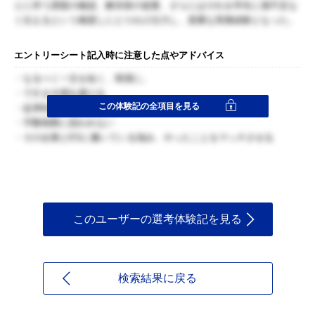
とに伴う課題の確認、解決策の提案、さらにはそれを学生に過不足な
く伝えるという橋渡しにとりわけ注力し、貴重な実務経験となった。
エントリーシート記入時に注意した点やアドバイス
・なるべく一文を短く、簡潔に。
・ですます調を避ける
この体験記の全項目を見る
・起承転結を考え余計な文を省く
・字数制限に囚われない
・その企業とESに書いている強み、やったことをマッチさせる
このユーザーの選考体験記を見る
検索結果に戻る