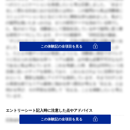
へのコミュニケーションを体感したいと考え応募しました。「めまぐ
るしく変わる社会における広告とは何か」この疑問から私は消費者に
コミュニケーションをとるビジネスに興味を持ち始めました。私がこ
の疑問を抱いたきっかけは、ゼミの研究テーマを決めている時でし
た。私のゼミでは、消費者として普段生活している中で疑問に思う事
を研究テーマにしています。テーマの模索中、「SNS広告の価値」
「デジタルサイネージの活用」など、広告の価値を問う話題が多く出
この体験記の全項目を見る
ました。この頃から、広告の在り方に興味を持ち始めました。しか
し、たとえ今後デジタルが発達しようとも、消費者に身近でダイレク
トに伝えられる強みを持つ「リアル媒体」は今後も必要不可欠なもの
であると私は考えています。これを考慮した時、貴社はOOHという生
活者に近いメディアを保有しており、これらをどのように活用するの
かという、豊富な知識とアイデアを保持しています。今までのデジタ
ル発達を経てもリアル媒体に強みを持つ貴社が考える「伝える」とは
何かを学び、その手段を活用して「伝える」ことを体験したいと考え
ています。
エントリーシート記入時に注意した点やアドバイス
この体験記の全項目を見る
広告会社の中でも、なぜ東急なのかを意識した。