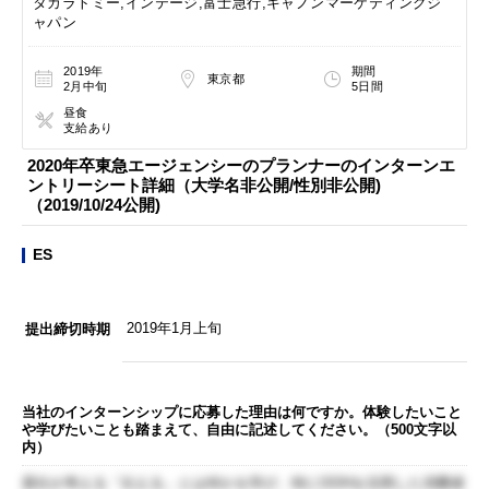
タカラトミー,インテージ,富士急行,キャノンマーケティングジ
ャパン
2019年
期間
東京都
2月中旬
5日間
昼食
支給あり
2020年卒東急エージェンシーのプランナーのインターンエ
ントリーシート詳細（大学名非公開/性別非公開)
（2019/10/24公開)
ES
2019年1月上旬
提出締切時期
当社のインターンシップに応募した理由は何ですか。体験したいこと
や学びたいことも踏まえて、自由に記述してください。（500文字以
内）
貴社が考える「伝える」とは何かを学び、特にOOHを活用した消費者