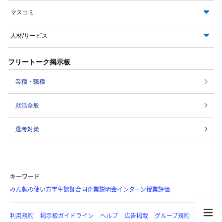
マスコミ
人材/サービス
フリートーク掲示板
業種・職種
就活全般
選考対策
キーワード
みん就の使い方
学生認証
合同企業説明会
インターン
授業評価
利用規約
掲示板ガイドライン
ヘルプ
広告掲載
グループ規約