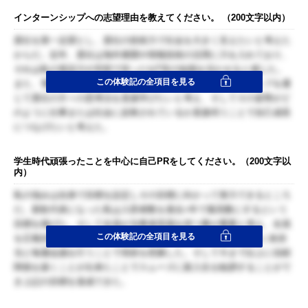
インターンシップへの志望理由を教えてください。 （200文字以内）
貴社を第一志望とし、貴社の技術力で社会を大きく支えたいと考えた
からだ。近年、貴社は海外展開や情報技術の活用に力を入れており、
それは私の英語力や学部で培ったIoT等の知識を活かせると感じた。
この体験記の全項目を見る
また、電機メーカー業界でトップを走る貴社のインターンシップを通
じて貴社の方々の思考法を直接学びたいと考え、そしてその姿勢がど
のように仕事または社会に反映されているか直接伺うことで自己成長
につなげたいと考えた。
学生時代頑張ったことを中心に自己PRをしてください。（200文字以
内）
私の強みは自身で目標を設定しその目標に向かって努力できるところ
だ。新歓代表になった私は入部者数を過去○年で最高数にするという
目標を掲げた。そして全員が当事者意識を持つ事が重要と考え、全員
この体験記の全項目を見る
を広報担当、企画担当、コーチ担当の3つに割り振った。さらに各担
当と毎週会議を行うことで現状を把握した。そして今まで以上に信頼
関係を築くことが出来たことでスムーズに新入生を勧誘することがで
き上記の目標を達成できた。