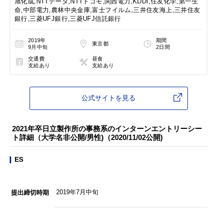
旭化成,NTTデータ,NTTドコモ,関西電力,KDDI,住友化学,第一生
命,中部電力,農林中央金庫,富士フイルム,三井住友海上,三井住友
銀行,三菱UFJ銀行,三菱UFJ信託銀行
2019年
期間
東京都
9月中旬
2日間
交通費
昼食
支給あり
支給あり
公式サイトを見る
2021年卒日立製作所の事務系のインターンエントリーシー
ト詳細（大学名非公開/男性)（2020/11/02公開)
ES
2019年7月中旬
提出締切時期