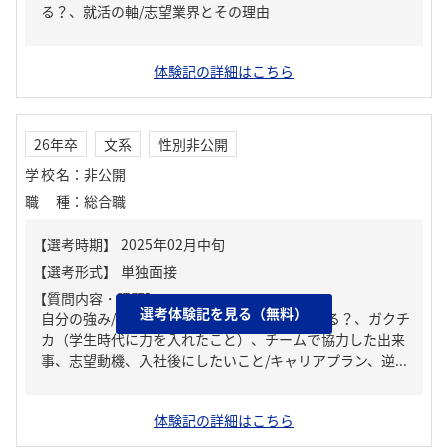
る？、就活の軸/志望業界とその理由
体験記の詳細はこちら
26年卒
文系
性別非公開
学校名
：
非公開
職種
：
総合職
【質問内容・課題】
選考体験記を見る（無料）
自分の強み/弱み、周りからどんな人といわれる？、ガクチ
カ（学生時代に力を入れたこと）、チームで協力した出来
事、志望動機、入社後にしたいこと/キャリアプラン、逆...
体験記の詳細はこちら