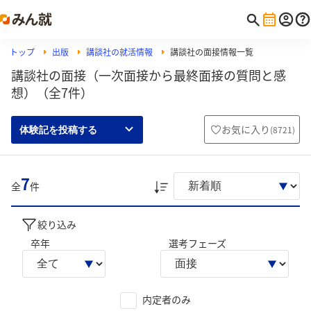
トップ
出版
講談社の就活情報
講談社の面接情報一覧
講談社の面接（一次面接から最終面接の質問と感
想）（全7件）
お気に入り
(
8721
)
体験記を投稿する
7
全
件
絞り込み
卒年
選考フェーズ
内定者のみ