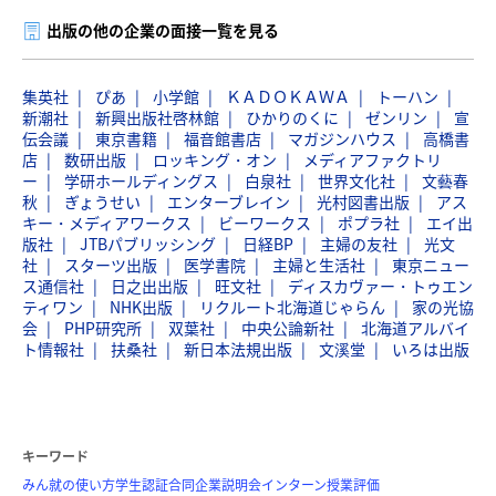
出版の他の企業の面接一覧を見る
集英社
ぴあ
小学館
ＫＡＤＯＫＡＷＡ
トーハン
新潮社
新興出版社啓林館
ひかりのくに
ゼンリン
宣
伝会議
東京書籍
福音館書店
マガジンハウス
高橋書
店
数研出版
ロッキング・オン
メディアファクトリ
ー
学研ホールディングス
白泉社
世界文化社
文藝春
秋
ぎょうせい
エンターブレイン
光村図書出版
アス
キー・メディアワークス
ビーワークス
ポプラ社
エイ出
版社
JTBパブリッシング
日経BP
主婦の友社
光文
社
スターツ出版
医学書院
主婦と生活社
東京ニュー
ス通信社
日之出出版
旺文社
ディスカヴァー・トゥエン
ティワン
NHK出版
リクルート北海道じゃらん
家の光協
会
PHP研究所
双葉社
中央公論新社
北海道アルバイ
ト情報社
扶桑社
新日本法規出版
文溪堂
いろは出版
キーワード
みん就の使い方
学生認証
合同企業説明会
インターン
授業評価