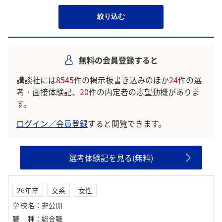
絞り込む
無料の会員登録すると
講談社には
8545
件の掲示板書き込みのほか
24
件の選
考・面接体験記、
20
件の内定者の志望動機がありま
す。
ログイン／会員登録
すると閲覧できます。
選考体験記を見る(無料)
26年卒
文系
女性
学校名
：
非公開
職種
：
総合職