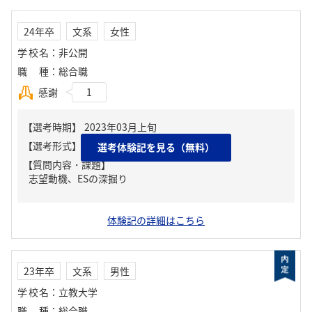
24年卒
文系
女性
学校名
：
非公開
職種
：
総合職
感謝
1
選考体験記を見る（無料）
【質問内容・課題】
志望動機、ESの深掘り
体験記の詳細はこちら
23年卒
文系
男性
学校名
：
立教大学
職種
：
総合職