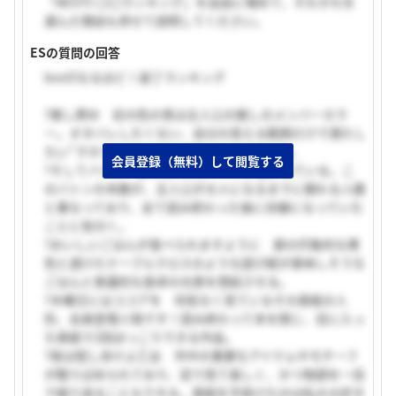
「BEST5 〇〇ランキング」を自由に埋めて、それぞれを
選んだ理由も併せて説明してください。
ESの質問の回答
best5なるほど！装丁ランキング
?推し燃ゆ 栞の色の青は主人公の推しのメンバーカラ
ー。オタバレしたくない、自分の見える範囲だけで満たし
たい”ヲタクあるある”が反映されたデザイン。
会員登録（無料）して閲覧する
?そしてバトン 扉には6本のバトンが描かれている。こ
のバトンの本数が、主人公が大人になるまでに関わる人数
と重なっており、全て読み終わった後に伏線になっていた
ことに気付く。
?おいしいごはんが食べられますように 扉の印象的な黄
色と透けたテーブルクロスのような遊び紙が美味しそうな
ごはんと普遍的な食卓の光景を想起させる。
?木曜日にはココアを 何気なく見ているその表紙の人
形、全員登場人物です！読み終わって本を閉じ、目に入っ
た表紙で2回ほっこりできる作品。
?夜は短し歩けよ乙女 作中の重要なアイテムやモチーフ
が散りばめられており、目で見て楽しく、かつ物語を一目
で振り返ることもできる。表紙を手掛けたのは私の大好き