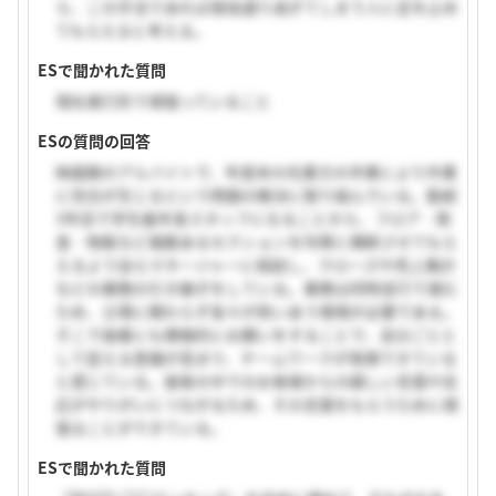
ら、この手法であれば普段通り過ぎてしまう人に足を止め
てもらえると考える。
ESで聞かれた質問
現在進行形で頑張っていること
ESの質問の回答
映画館のアルバイトで、年度末の先輩方の卒業により作業
に空白が生じるという問題の解決に取り組んでいる。勤続
3年目で学生最年長スタッフになることから、フロア・飲
食・物販など複数あるセクションを均等に横断させてもら
えるよう自らマネージャーに相談し、クローズや売上集計
などの業務の引き継ぎをしている。業務は同時並行で進む
ため、立場に関わらず各々が担いあう環境が必要である。
そこで後輩にも積極的にお願いをすることで、自分ごとと
して捉える意識が高まり、チームワークが発揮できている
と感じている。接客の中でのお客様からの嬉しい言葉や反
応がやりがいにつながるため、その言葉をもらうために頑
張ることができている。
ESで聞かれた質問