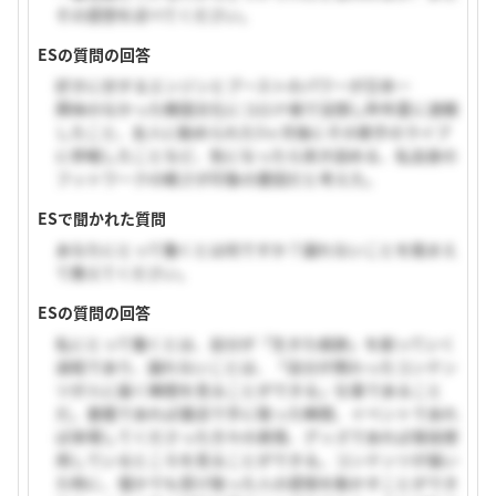
その感想を述べてください。
ESの質問の回答
好きに対するエンジンとブーストのパワーが日本一
興味のなかった韓国文化にコロナ禍で没頭し昨年夏に渡韓
したこと、友人に勧められた3ヶ月後にその歌手のライブ
に参戦したことなど、気になったら突き詰める、私自身の
フットワークの軽さが印象の要因だと考えた。
ESで聞かれた質問
あなたにとって働くとは何ですか？譲れないことを踏まえ
て教えてください。
ESの質問の回答
私にとって働くとは、自分が「生きた痕跡」を創っていく
過程であり、譲れないことは、「自分が携わったコンテン
ツが人に届く瞬間を見ることができる」仕事であること
だ。書籍であれば書店で手に取った瞬間、イベントであれ
ば来場してくださった方々の表情、グッズであれば普段使
用しているところを見ることができる。コンテンツが届い
た時に、僅かでも受け取った人の感情を動かすことができ