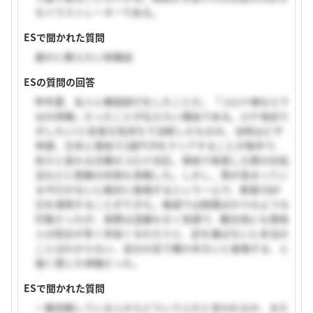
なイラストレーターである。
ESで聞かれた質問
誰かに教えたい体験談
ESの質問の回答
昨年夏、友人と韓国旅行をしたことだ。「コロナ禍ならで
はの体験」だったことが伝えたい理由である。ロケ地巡り
がしたい!と安易な気持ちで決断したものの、当時はビザ
申請、日本と現地で2度PCRをクリアすることが条件で、
刻々と変わる日韓のコロナ対応、現地で罹患した際の対処
法などに想像の何倍も苦戦した。しかし、熱が高まってい
る今行かないと絶対に後悔するという一心で、無事3泊4
日を満喫することができた。報道では制限ばかりのような
印象だったが、実際は混雑もなく快適で、観光地にも現地
人の割合が多く仲良くなれたりと、足を運ばないと本当の
ことはわからない、自分の目で確かめないと後悔する、と
強く感じた体験だった。
ESで聞かれた質問
一番信頼している人からどういう人だと言われるか、また