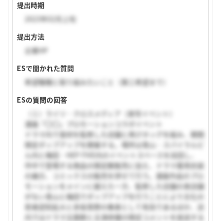
提出時期
2023年02月上旬
提出方法
企業HP
ESで聞かれた質問
希望職種と取り組みたいこと（第三希望まで）
ESの質問の回答
（１）ライツ・クロスメディア（実写イベント）
漫画「〇〇」プロモーションコラボイベント
ドラマ内で食材を監修した店舗と再びタッグを組み、期間
限定ポップアップを開催する。場所は青山・スパイラルビ
ル内と梅田・HEP FIVE内のイベントスペースを巡回し、
作中で登場する商品の限定数販売に加え、ドラマ着用衣装
の展示、コミックスの販売を併せて行う。漫画作品のプロ
モーションをメインに据えた一方、監修した店舗の実店舗
がない青山と梅田でポップアップを行うことにより文化の
若者認知拡大と赤坂青野の集客として有効であるほか、店
内ではドラマ主題歌と主演俳優の限定コメントを放送する