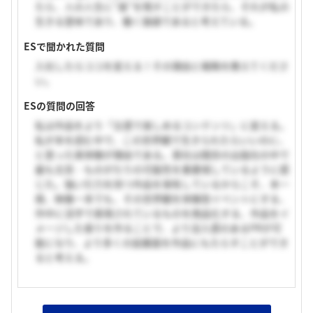
たら、人の人生に”痕”を残すことができたら、それが私の
生きる意味であり、働く価値であると考えている。
ESで聞かれた質問
入社したらココを変える！その理由と戦略を教えてくださ
い。
ESの質問の回答
私は作品をより「五感で楽しめるコンテンツ」に変える。
私が本を読む中で、この世界観で生きられたらいいのに、
と思った実体験が理由である。貴社は既存の出版社の中で
最も文芸・ものがたりの可能性を重要視しているように感
じた。強い引力を持つ作品を保有しているからこそ、本一
冊、映像一本でも、その世界観を体験型イベントにする、
作中に活字で表現されているものを商品化する、作品をイ
メージした香りを作ることで、より没入感のあるPRが可
能になり、より多くの設置面を作品にもたらすことができ
ると考える。