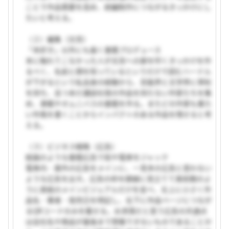
ことで作品需要を高め、続編制作につながるきっかけにし
たいと考える。
（２）編集（文芸）
「本好き」以外にも届く書籍プロデュース
本に触れてこなかった人が文芸への扉を叩くきっかけを作
るべく、名前と顔を知っているというだけで読むハードル
が下がるという私自身の経験から、芸能界と文学界に草鞋
を持ち、且つ未だ講談社発の作品を持たない作家たちを集
め、連載やオムニバスの書籍を作る。またどの作家も重た
い作風を書くことからインパクトのある作品を残せると考
える。
（３）ビジネス戦略（広告）
絵画のような書籍広告で街や電車をジャック
電車内・屋外の広告をメインに、一見本の広告と思わない
ような広告を出す。広告の枠を額縁に見立てて美術館のよ
うに表紙のメインビジュアルだけを並べ、左上に小さく作
品名・著者・発売日を明記し、右下に作品ページにつなが
るQRコードのみを載せる。お洒落だと思う広告の共通点
は会社名や商品が最後まで想像できないものであることか