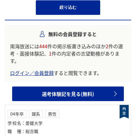
絞り込む
無料の会員登録すると
南海放送には
444
件の掲示板書き込みのほか
2
件の選
考・面接体験記、
1
件の内定者の志望動機がありま
す。
ログイン／会員登録
すると閲覧できます。
選考体験記を見る(無料)
04年卒
理系
男性
学校名
：
愛媛大学
職種
：
総合職