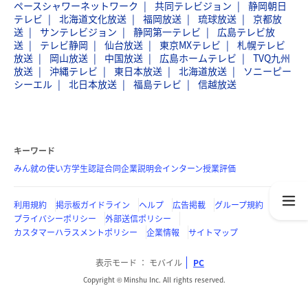
ペースシャワーネットワーク
共同テレビジョン
静岡朝日
テレビ
北海道文化放送
福岡放送
琉球放送
京都放
送
サンテレビジョン
静岡第一テレビ
広島テレビ放
送
テレビ静岡
仙台放送
東京MXテレビ
札幌テレビ
放送
岡山放送
中国放送
広島ホームテレビ
TVQ九州
放送
沖縄テレビ
東日本放送
北海道放送
ソニーピー
シーエル
北日本放送
福島テレビ
信越放送
キーワード
みん就の使い方
学生認証
合同企業説明会
インターン
授業評価
利用規約
掲示板ガイドライン
ヘルプ
広告掲載
グループ規約
プライバシーポリシー
外部送信ポリシー
カスタマーハラスメントポリシー
企業情報
サイトマップ
表示モード
モバイル
PC
Copyright © Minshu Inc. All rights reserved.