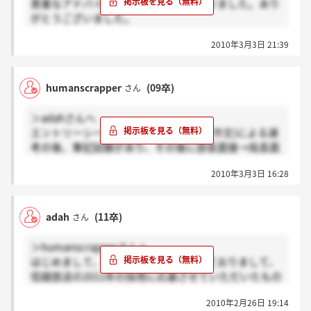
貴重なアドバイスを頂き、本当に助かりました。あり
がとうございました。
精一杯頑張ります。
2010年3月3日 21:39
humanscrapper
(09卒)
さん
＞adahさんへ
エントリーシート(2009年度は履歴書＋作文)による選
考の後、筆記試験があり、その後に部長面接→局長面
接→役員面接があります。
2010年3月3日 16:28
過去問はありません。すべてその場で回収されてしま
うので。
対策としては、一般常識は広く浅く、時事問題に力を
adah
(11卒)
さん
入れて…といった感じでしょうか。ご当地問題は解け
るようにしておいた方が良いと思います。長野・松本
＞humanscrapperさんへ
両市長や県知事の名前など。また信越放送が全国で何
はじめまして、私は現在就職活動をしておりまして、
番目にできた放送局か、という問題も出ました。
信越放送の2011年の採用に応募させていただいたもの
私も自分が受けた年より前の情報は全く知らないの
ですが。
で、それ以上のことは言えません。力になれず、申し
2010年2月26日 19:14
訳ありません。