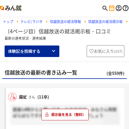
トップ
テレビ/ラジオ
信越放送の就活情報
信越放送の就活掲示板
（4ページ目）信越放送の就活掲示板・口コミ
最新の選考状況・選考結果
お気に入り
(
157
)
体験記を投稿する
信越放送の最新の書き込み一覧
(全559件)
腸虻
(11卒)
さん
面接14時からと書いてあったのですが、みなさん時間
ばらばらですか？どれくらい通ったのでしょう