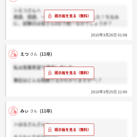
＞えつさんへ
英語、国語、一般常識と書いてありました！ちなみ
に、試験日は皆さん6日で統一なのでしょうか？
2010年3月26日 01:08
えつ
(11卒)
さん
私は営業希望で通過しました。
筆記はどんな問題でるかわかりますか^^;？
2010年3月25日 21:00
みぃ
(11卒)
さん
＞はるさんさんへ