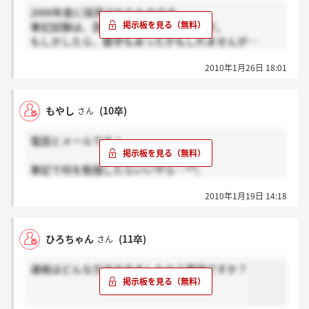
2009年度に採用されたものです。
筆記試験は、国語・英語・一般常識です。
もしかしたら、数学もあったかもしれませんが…
国語はいたって普通の現代文の問題と、漢字及び四字
2010年1月26日 18:01
熟語・慣用句、そして文学史が出ました（ドストエフ
スキーとか、選択式）。
英語はイディオムを問うものが多かったです。
もやし
(10卒)
さん
空欄に当てはまる語句を選んで数字で答えよ、みたい
な感じでした。
電話とメールです！
一般常識は、本当に時事問題といった感じでした。
私の時は、試験直前のワールドカップか何かで優勝し
筆記で何を勉強したらいいやら…^^;
た上村愛子さんの名前が問われたり、
ご当地問題もきっと出るんでしょうね。。。
AEDの正式名称が問われたり、
2010年1月19日 14:18
とにかくここ最近注目されているような問題ばかりだ
った記憶があります。
ちなみにご当地問題ですが、出ます。
ひろちゃん
(11卒)
さん
SBCが全国で何番目の放送局かや、
長野市長・松本市長の名前を問われた問題もありまし
連絡はどんな方法できましたか？電話ですか？
た。
あと、地デジ完全移行の日付も出たので、もし受けら
れる方は覚えていかれた方がいいかと思います。