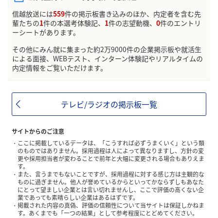
信越放送には
559
件の掲示板書き込みのほか、内定者を含む先
輩たちの
1
件の本選考体験記、
1
件の志望動機、
0
件のエントリ
ーシートがあります。
その他にみん就に集まった約2万9000件の企業掲示板や就活生
による面接、WEBテスト、インターン体験記やリアルタイムの
内定情報をご覧いただけます。
テレビ/ラジオの掲示板一覧
サイトからのご注意
ここに掲載しているデータは、「こうすれば必ずうまくいく」という類
のものではありません。採用過程は人によって異なりますし、方針の変
更や採用担当者が変わることで前年と大幅に変更される場合もありえま
す。
また、言うまでもないことですが、採用過程に対する感じ方は主観的な
ものに過ぎません。他人が誉めているからといってかならずしもあなた
にとって望ましい企業とは言い切れませんし、ここで評価の高くない企
業であっても素晴らしい企業はあるはずです。
掲載された内容の真偽、評価の信頼性について当サイトは保証しかねま
す。あくまでも「一つの結果」として参考程度にとどめてください。