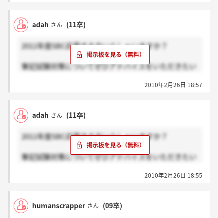
信越放送さんの一次試験は筆記試験ですか？過去問は
ありますか？また筆記試験対策についてぜひアドバイ
adah
(11卒)
さん
スをいただければと思います。
2011年度SBC応募する方いらしゃいますか？
いきなり恐縮ですが、何卒、よろしくお願い致しま
す。
筆記試験対策についてぜひアドバイスをいただきたい
んですが。何卒、よろしくお願い致します。
2010年2月26日 18:57
adah
(11卒)
さん
2011年度SBC応募する方いらしゃいますか？
筆記試験対策についてぜひアドバイスをいただきたい
んですが。何卒、よろしくお願い致します。
2010年2月26日 18:55
humanscrapper
(09卒)
さん