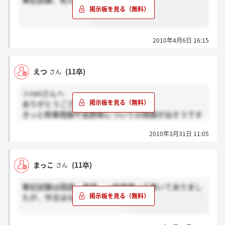
筆記試験、死んだ～
2010年4月6日 16:15
えつ
(11卒)
さん
＞ronさんへ
ありがとうございます。
きっと時事問題や長野県についての問題が出そうです
よね。
2010年3月31日 11:05
私も6日に筆記試験なので、勉強しなければ^^;
通過率はどのくらいなのでしょうか。
まっこ
(11卒)
さん
筆記試験は国語、英語、一般常識って書いてありまし
たが、作文はないですが？？？