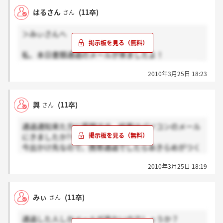
はるさん
(11卒)
さん
＞みぃさんへ
私、本日書類通過のメールが来ましたよ！
25日ぎりぎりだったんで、諦めてたら、来てましたw
2010年3月25日 18:23
興
(11卒)
さん
通過通知来た方に質問です。結果はパソコンのメール
にきましたか?それとも携帯ですか?
今出かけ先なので、携帯通過でしたらあきらめがつく
んですがまだ無駄に緊張していて(・・;)
2010年3月25日 18:19
みぃ
(11卒)
さん
通過した人しかメールが来ないのでしょうか？