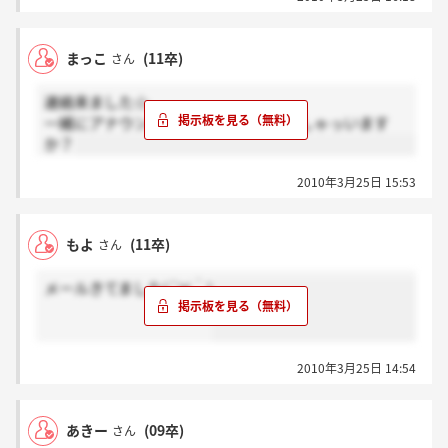
す！！
頑張りましょう！！
まっこ
(11卒)
さん
連絡来ました☆
一緒にアナウンサーを受ける分いらっしゃっいます
か？
2010年3月25日 15:53
もよ
(11卒)
さん
メールきてました(´∀｀)
2010年3月25日 14:54
あきー
(09卒)
さん