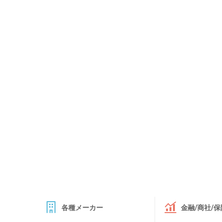
各種メーカー
金融/商社/保