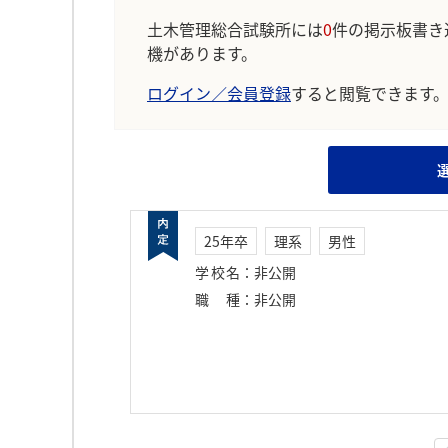
土木管理総合試験所には
0
件の掲示板書き
機があります。
ログイン／会員登録
すると閲覧できます
25年卒
理系
男性
学校名
：
非公開
職種
：
非公開