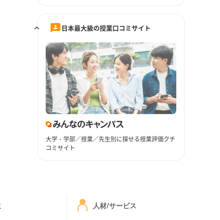
日本最大級の授業口コミサイト
大学・学部／授業／先生別に探せる授業評価クチ
コミサイト
ミ
人材/サービス