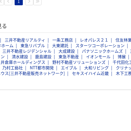
1
見る
三井不動産リアルティ
一条工務店
レオパレス２１
住友林
井ホーム
東急リバブル
大東建託
スターツコーポレーション
三井不動産レジデンシャル
大成建設
パナソニックホームズ
ョン
清水建設
鹿島建設
東急不動産
イオンモール
博展
三井倉庫ホールディングス
野村不動産ソリューションズ
千代田化
乃村工藝社
NTT都市開発
エイブル
大和リビング
クリナ
ウス[三井不動産販売ネットワーク]
セキスイハイム近畿
木下工