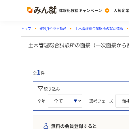
体験記投稿キャンペーン
人気企
トップ
建設/住宅/不動産
土木管理総合試験所の就活情報
Post
Ranking
PickUp
投稿する
ランキングを見る
注目の企業特集
土木管理総合試験所の面接（一次面接から
Vote
1
全
件
投票する
動画で知ろう！業界・
絞り込み
卒年
選考フェーズ
無料の会員登録すると