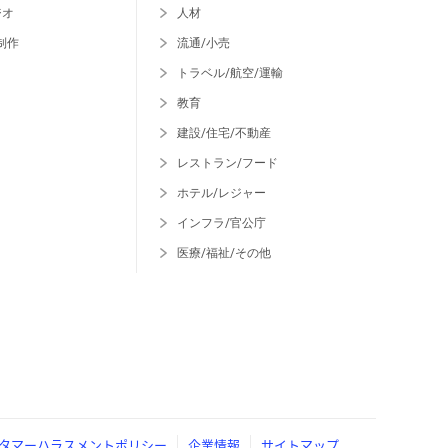
ジオ
人材
制作
流通/小売
トラベル/航空/運輸
教育
建設/住宅/不動産
レストラン/フード
ホテル/レジャー
インフラ/官公庁
医療/福祉/その他
タマーハラスメントポリシー
企業情報
サイトマップ