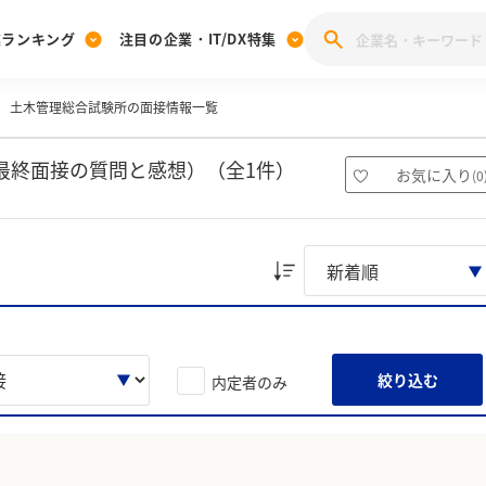
業ランキング
注目の企業・IT/DX特集
土木管理総合試験所の面接情報一覧
注目の企業特集
みんなのIT業界新卒就職人気企業ランキング
みんな
[27卒] 本選考体験記投稿キャンペーン
28卒 注目企業特集
27卒 注目企業特集
みんなのDX企業就職ブランド調査
最終面接の質問と感想）（全1件）
お気に入り
(
0
注目のIT・DX企業特集
28卒 IT・DX企業特集
27卒 IT・DX企業特集
28卒
みんなのIT業界新卒就職人気企業ランキング
みんな
企業研究
絞り込む
内定者のみ