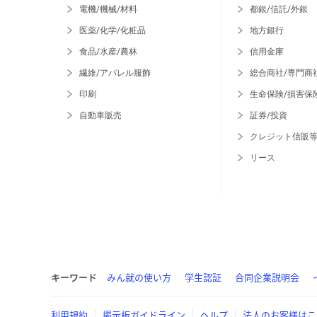
電機/機械/材料
都銀/信託/外銀
医薬/化学/化粧品
地方銀行
食品/水産/農林
信用金庫
繊維/アパレル服飾
総合商社/専門商
印刷
生命保険/損害保
自動車販売
証券/投資
クレジット信販
リース
キーワード
みん就の使い方
学生認証
合同企業説明会
利用規約
掲示板ガイドライン
ヘルプ
法人のお客様はこ