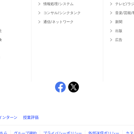
情報処理/システム
テレビ/ラ
コンサル/シンクタンク
音楽/芸能/
通信/ネットワーク
新聞
社
出版
険
広告
等
インターン
授業評価
ちら
グループ規約
プライバシーポリシー
外部送信ポリシー
カス