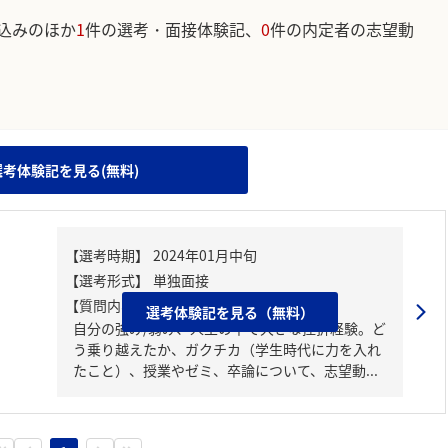
込みのほか
1
件の選考・面接体験記、
0
件の内定者の志望動
。
選考体験記を見る(無料)
【質問内容・課題】
選考体験記を見る（無料）
自分の強み/弱み、人生の中で大きな挫折経験。ど
う乗り越えたか、ガクチカ（学生時代に力を入れ
たこと）、授業やゼミ、卒論について、志望動...