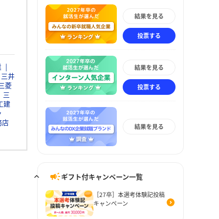
結果を見る
投票する
業
結果を見る
三井
三菱
投票する
三
工建
ッ
務店
結果を見る
ギフト付キャンペーン一覧
［27卒］本選考体験記投稿
キャンペーン