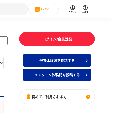
イベント
ログイン
ヘルプ
Event
の新卒就職人気企業ランキング
みんなのインターン人気企業ランキン
直近のイベント一覧
ログイン/会員登録
)
もっと見る
 IT・DX現場社員インタビュー
選考体験記を投稿する
の新卒就職人気企業ランキング
みんなのインターン人気企業ランキン
インターン体験記を投稿する
初めてご利用される方