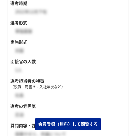
選考時期
2022年12月下旬
選考形式
単独面接
実施形式
対面
面接官の人数
1人
選考担当者の特徴
（役職・肩書き・入社年次など）
社長
選考の雰囲気
圧迫
質問内容・課題
授業やゼミ、卒論について