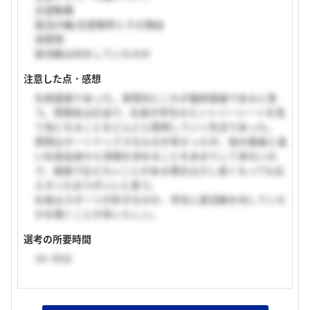
志望動機
就活の軸/志望業界とその理由
逆質問
部活動は何をしていたのか
注意した点・感想
社長面接であった。実質的にこれが最終面接であると思
う。雰囲気は圧迫で、社長が学生のエントリーシートを見
て気になることをどんどん質問していく形式であった。
質問はオーソドックスなものが多かったが、他の面接と違
い社長自身から深堀を求めることをあまりして来ないの
で、面接で伝えたいことがある場合は少し長くなっても伝
えきったほうがいいと思う。
社長はスポーツが好きなのか、学生に部活動を何していた
かを聞くことが多いらしい。
選考の所要時間
16~30分