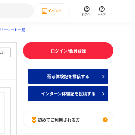
イベント
ログイン
ヘルプ
リーシート一覧
Event
の新卒就職人気企業ランキング
みんなのインターン人気企業ランキン
直近のイベント一覧
ログイン/会員登録
もっと見る
11
)
 IT・DX現場社員インタビュー
の新卒就職人気企業ランキング
みんなのインターン人気企業ランキン
選考体験記を投稿する
インターン体験記を投稿する
初めてご利用される方