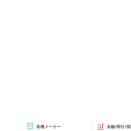
各種メーカー
金融/商社/保