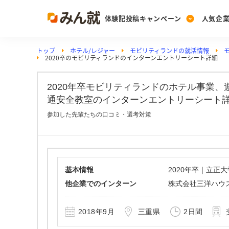
体験記投稿キャンペーン
人気企
トップ
ホテル/レジャー
モビリティランドの就活情報
Post
Ranking
PickUp
2020卒のモビリティランドのインターンエントリーシート詳細
投稿する
ランキングを見る
注目の企業特集
2020年卒モビリティランドのホテル事業
通安全教室のインターンエントリーシート詳
Vote
参加した先輩たちの口コミ・選考対策
投票する
動画で知ろう！業界・
基本情報
2020年卒｜立正
他企業でのインターン
株式会社三洋ハウ
2018年9月
三重県
2日間