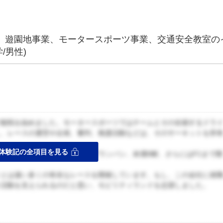
業、遊園地事業、モータースポーツ事業、交通安全教室の
/男性)
ツ観戦を始めました。モータースポーツではチームとその在籍するドラ
し、レースの運営や企画、審判、救護活動などは、そのサーキットを所
体験記の全項目を見る
、ここでは、SUPER GTやブランパン、鈴鹿8耐、さらにはF1まで開
トとは違い多くの有名なレースを開催しています。もし、この会社に就
ス活動を支えられるのだと思い、モビリティランドを志望しました。
ス