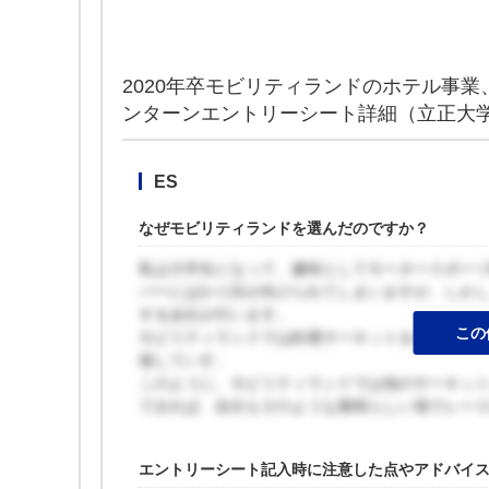
2020年卒モビリティランドのホテル事
ンターンエントリーシート詳細（立正大学
ES
なぜモビリティランドを選んだのですか？
私は大学生になって、趣味としてモータースポー
バーにばかり目が向けられてしまいますが、しか
する会社が行います。
この
モビリティランドでは鈴鹿サーキットを所有しており
催していす。
このように、モビリティランドでは他のサーキッ
できれば、自分もそのような素晴らしい場でレー
エントリーシート記入時に注意した点やアドバイ