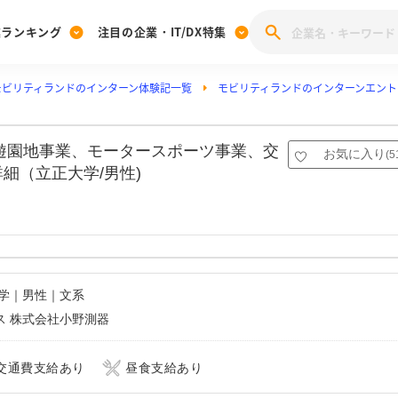
業ランキング
注目の企業・IT/DX特集
モビリティランドのインターン体験記一覧
モビリティランドのインターンエント
注目の企業特集
みんなのIT業界新卒就職人気企業ランキング
みんな
[27卒] 本選考体験記投稿キャンペーン
28卒 注目企業特集
27卒 注目企業特集
みんなのDX企業就職ブランド調査
、遊園地事業、モータースポーツ事業、交
お気に入り
(
5
注目のIT・DX企業特集
細（立正大学/男性)
28卒 IT・DX企業特集
27卒 IT・DX企業特集
28卒
みんなのIT業界新卒就職人気企業ランキング
みんな
企業研究
大学｜男性｜文系
ス 株式会社小野測器
交通費支給あり
昼食支給あり