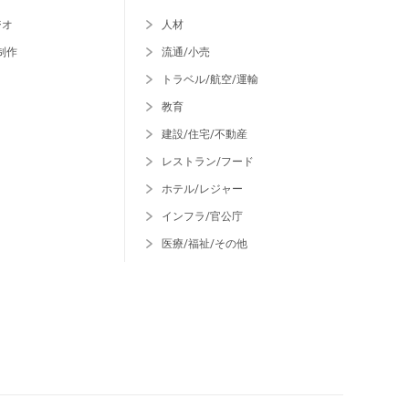
ジオ
人材
制作
流通/小売
トラベル/航空/運輸
教育
建設/住宅/不動産
レストラン/フード
ホテル/レジャー
インフラ/官公庁
医療/福祉/その他