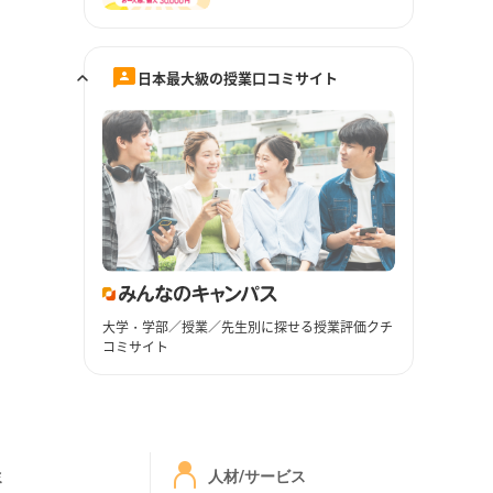
日本最大級の授業口コミサイト
大学・学部／授業／先生別に探せる授業評価クチ
コミサイト
ミ
人材/サービス