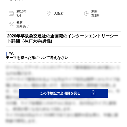
2018年
期間
大阪府
9月
2日間
昼食
支給あり
2020年卒阪急交通社の企画職のインターンエントリーシー
ト詳細（神戸大学/男性)
ES
テーマを持った旅について考えなさい
テーマとしてアーティストのツアーライブ参加遠征のための旅という
ものを掲げます。
ツアーライブ参加されるような方はライブ当日は朝早くからライブ会
場に向かいたい場合が多いので、前日の午前中に新幹線で出発しま
す。そして、午前中に到着するは場合昼食に現地の特産物を食べ、午
この体験記の全項目を見る
後からは到着したり昼食を食べ次第名所を観光します。
その後、ライブ会場近くのホテルに泊まり、次の日はライブに参加
し、終演が遅くなるためもう1泊します。
ライブの次の日はライブのMCで出てきた場所や店を周り、午後に新
幹線で帰宅します。