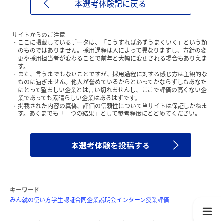
本選考体験記に戻る
サイトからのご注意
ここに掲載しているデータは、「こうすれば必ずうまくいく」という類
のものではありません。採用過程は人によって異なりますし、方針の変
更や採用担当者が変わることで前年と大幅に変更される場合もありえま
す。
また、言うまでもないことですが、採用過程に対する感じ方は主観的な
ものに過ぎません。他人が誉めているからといってかならずしもあなた
にとって望ましい企業とは言い切れませんし、ここで評価の高くない企
業であっても素晴らしい企業はあるはずです。
掲載された内容の真偽、評価の信頼性について当サイトは保証しかねま
す。あくまでも「一つの結果」として参考程度にとどめてください。
本選考体験を投稿する
キーワード
みん就の使い方
学生認証
合同企業説明会
インターン
授業評価