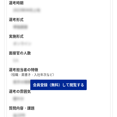
選考時期
2023年04月上旬
選考形式
単独面接
実施形式
オンライン
面接官の人数
1人
選考担当者の特徴
（役職・肩書き・入社年次など）
若手の現場社員
選考の雰囲気
穏やか
質問内容・課題
自己PR