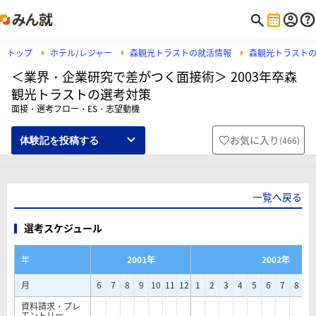
トップ
ホテル/レジャー
森観光トラストの就活情報
森観光トラスト
＜業界・企業研究で差がつく面接術＞ 2003年卒森
観光トラストの選考対策
面接・選考フロー・ES・志望動機
お気に入り
(
466
)
体験記を投稿する
一覧へ戻る
選考スケジュール
年
2001年
2002年
月
6
7
8
9
10
11
12
1
2
3
4
5
6
7
8
9
資料請求・プレ
エントリー