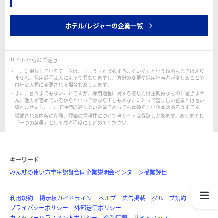
ホテル/レジャーの企業一覧
サイトからのご注意
ここに掲載しているデータは、「こうすれば必ずうまくいく」という類のものではあり
ません。採用過程は人によって異なりますし、方針の変更や採用担当者が変わることで
前年と大幅に変更される場合もありえます。
また、言うまでもないことですが、採用過程に対する感じ方は主観的なものに過ぎませ
ん。他人が誉めているからといってかならずしもあなたにとって望ましい企業とは言い
切れませんし、ここで評価の高くない企業であっても素晴らしい企業はあるはずです。
掲載された内容の真偽、評価の信頼性について当サイトは保証しかねます。あくまでも
「一つの結果」として参考程度にとどめてください。
キーワード
みん就の使い方
学生認証
合同企業説明会
インターン
授業評価
利用規約
掲示板ガイドライン
ヘルプ
広告掲載
グループ規約
プライバシーポリシー
外部送信ポリシー
カスタマーハラスメントポリシー
企業情報
サイトマップ