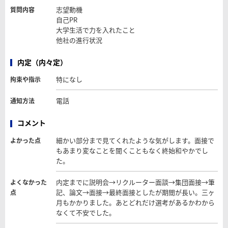
志望動機
質問内容
自己PR
大学生活で力を入れたこと
他社の進行状況
内定（内々定）
特になし
拘束や指示
電話
通知方法
コメント
細かい部分まで見てくれたような気がします。面接で
よかった点
もあまり変なことを聞くこともなく終始和やかでし
た。
内定までに説明会→リクルーター面談→集団面接→筆
よくなかった
記、論文→面接→最終面接としたが期間が長い。三ヶ
点
月もかかりました。あとどれだけ選考があるかわから
なくて不安でした。