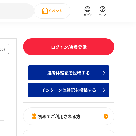
イベント
ログイン
ヘルプ
Event
の新卒就職人気企業ランキング
みんなのインターン人気企業ランキン
直近のイベント一覧
ログイン/会員登録
66
)
もっと見る
 IT・DX現場社員インタビュー
選考体験記を投稿する
の新卒就職人気企業ランキング
みんなのインターン人気企業ランキン
インターン体験記を投稿する
初めてご利用される方