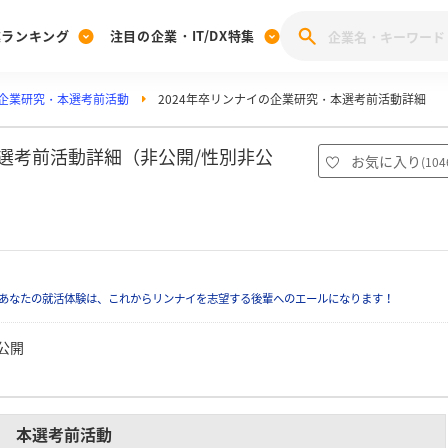
業ランキング
注目の企業・IT/DX特集
企業研究・本選考前活動
2024年卒リンナイの企業研究・本選考前活動詳細
注目の企業特集
みんなのIT業界新卒就職人気企業ランキング
みんな
[27卒] 本選考体験記投稿キャンペーン
28卒 注目企業特集
27卒 注目企業特集
みんなのDX企業就職ブランド調査
本選考前活動詳細（非公開/性別非公
お気に入り
(
104
注目のIT・DX企業特集
28卒 IT・DX企業特集
27卒 IT・DX企業特集
28卒
みんなのIT業界新卒就職人気企業ランキング
みんな
企業研究
あなたの就活体験は、これからリンナイを志望する後輩へのエールになります！
公開
本選考前活動