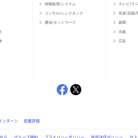
情報処理/システム
テレビ/ラ
コンサル/シンクタンク
音楽/芸能/
通信/ネットワーク
新聞
社
出版
険
広告
等
インターン
授業評価
ちら
グループ規約
プライバシーポリシー
外部送信ポリシー
カス