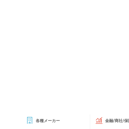
各種メーカー
金融/商社/保