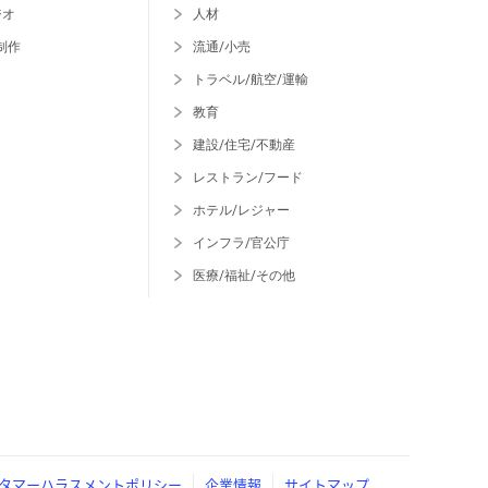
ジオ
人材
制作
流通/小売
トラベル/航空/運輸
教育
建設/住宅/不動産
レストラン/フード
ホテル/レジャー
インフラ/官公庁
医療/福祉/その他
タマーハラスメントポリシー
企業情報
サイトマップ