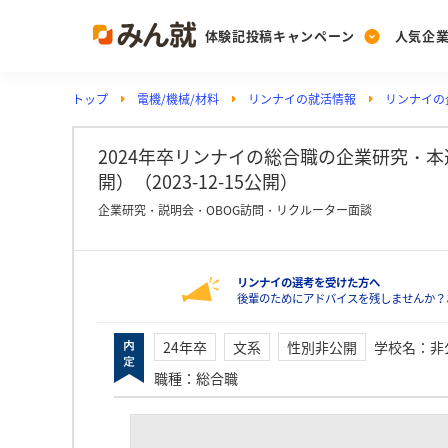
体験記投稿キャンペーン
人気企
トップ
電機/機械/材料
リンナイの就活情報
リンナイの
Post
Ranking
PickUp
投稿する
ランキングを見る
注目の企業特集
2024年卒リンナイの総合職の企業研究・
開）（2023-12-15公開）
企業研究・説明会・OBOG訪問・リクルーター面談
Vote
投票する
リンナイの選考を受けた方へ
動画で知ろう！業界・
後輩のためにアドバイスを残しませんか？
24年卒
文系
性別非公開
学校名
：
非
職種
：
総合職