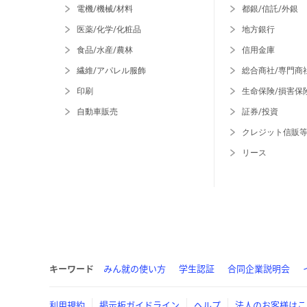
電機/機械/材料
都銀/信託/外銀
医薬/化学/化粧品
地方銀行
食品/水産/農林
信用金庫
繊維/アパレル服飾
総合商社/専門商
印刷
生命保険/損害保
自動車販売
証券/投資
クレジット信販
リース
キーワード
みん就の使い方
学生認証
合同企業説明会
利用規約
掲示板ガイドライン
ヘルプ
法人のお客様はこ