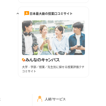
日本最大級の授業口コミサイト
大学・学部／授業／先生別に探せる授業評価クチ
コミサイト
ミ
人材/サービス