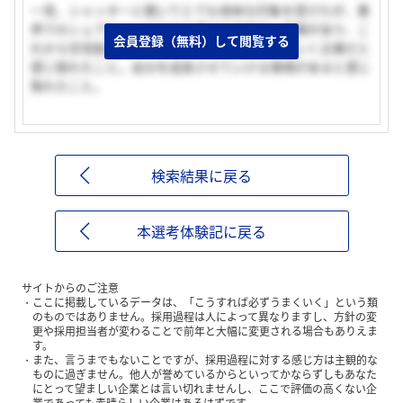
一見、シャッターと聞いてとても地味な印象を受けたが、業
界でのシェアもトップであり確かな技術力、信頼があり、こ
会員登録（無料）して閲覧する
れから住宅総合メーカーとして大いに成長していく企業だと
感じ取れたこと。自分を成長させていける環境があると感じ
取れたこと。
検索結果に戻る
本選考体験記に戻る
サイトからのご注意
ここに掲載しているデータは、「こうすれば必ずうまくいく」という類
のものではありません。採用過程は人によって異なりますし、方針の変
更や採用担当者が変わることで前年と大幅に変更される場合もありえま
す。
また、言うまでもないことですが、採用過程に対する感じ方は主観的な
ものに過ぎません。他人が誉めているからといってかならずしもあなた
にとって望ましい企業とは言い切れませんし、ここで評価の高くない企