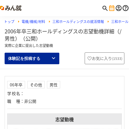
トップ
電機/機械/材料
三和ホールディングスの就活情報
三和ホール
2006年卒三和ホールディングスの志望動機詳細（/
男性）（公開）
実際に企業に提出した志望動機
お気に入り
(
1533
)
体験記を投稿する
06年卒
その他
男性
学校名
：
職種
：
非公開
志望動機