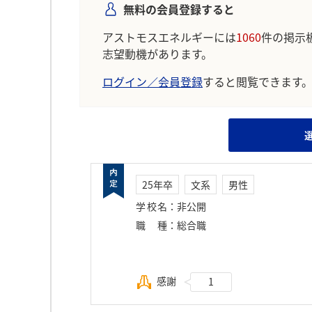
無料の会員登録すると
アストモスエネルギーには
1060
件の掲示
志望動機があります。
ログイン／会員登録
すると閲覧できます
25年卒
文系
男性
学校名
：
非公開
職種
：
総合職
感謝
1