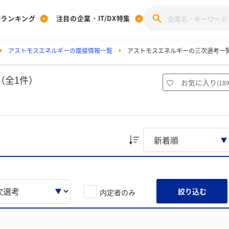
業ランキング
注目の企業・IT/DX特集
アストモスエネルギーの面接情報一覧
アストモスエネルギーの三次選考一
注目の企業特集
みんなのIT業界新卒就職人気企業ランキング
みんな
[27卒] 本選考体験記投稿キャンペーン
28卒 注目企業特集
27卒 注目企業特集
みんなのDX企業就職ブランド調査
（全1件）
お気に入り
(
18
注目のIT・DX企業特集
28卒 IT・DX企業特集
27卒 IT・DX企業特集
28卒
みんなのIT業界新卒就職人気企業ランキング
みんな
企業研究
絞り込む
内定者のみ