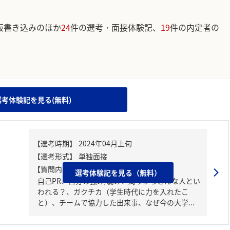
板書き込みのほか
24
件の選考・面接体験記、
19
件の内定者の
。
選考体験記を見る(無料)
【質問内容・課題】
選考体験記を見る（無料）
自己PR、自分の強み/弱み、周りからどんな人とい
われる？、ガクチカ（学生時代に力を入れたこ
と）、チームで協力した出来事、なぜ今の大学...