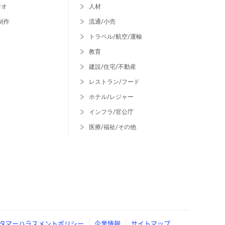
ジオ
人材
制作
流通/小売
トラベル/航空/運輸
教育
建設/住宅/不動産
レストラン/フード
ホテル/レジャー
インフラ/官公庁
医療/福祉/その他
タマーハラスメントポリシー
企業情報
サイトマップ