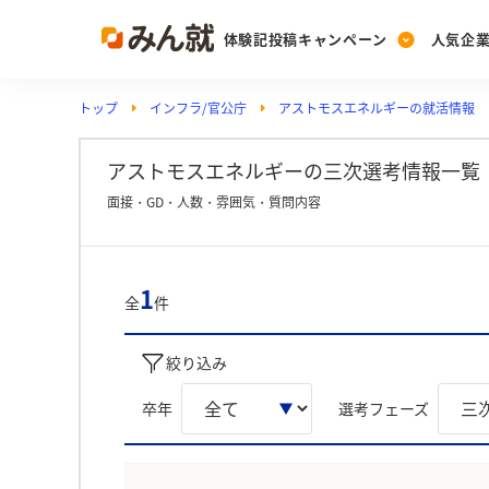
体験記投稿キャンペーン
人気企
トップ
インフラ/官公庁
アストモスエネルギーの就活情報
Post
Ranking
PickUp
投稿する
ランキングを見る
注目の企業特集
アストモスエネルギーの三次選考情報一覧
面接・GD・人数・雰囲気・質問内容
Vote
投票する
1
全
件
動画で知ろう！業界・
絞り込み
卒年
選考フェーズ