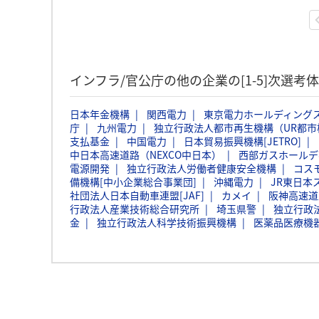
インフラ/官公庁の他の企業の[1-5]次選考
日本年金機構
関西電力
東京電力ホールディング
庁
九州電力
独立行政法人都市再生機構（UR都市
支払基金
中国電力
日本貿易振興機構[JETRO]
中日本高速道路（NEXCO中日本）
西部ガスホールデ
電源開発
独立行政法人労働者健康安全機構
コス
備機構[中小企業総合事業団]
沖縄電力
JR東日本
社団法人日本自動車連盟[JAF]
カメイ
阪神高速道
行政法人産業技術総合研究所
埼玉県警
独立行政
金
独立行政法人科学技術振興機構
医薬品医療機