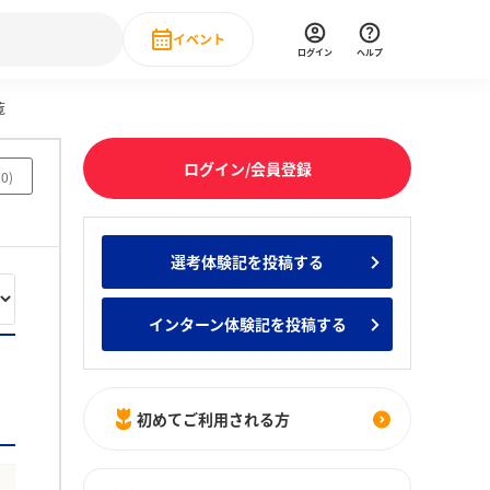
イベント
ログイン
ヘルプ
覧
Event
の新卒就職人気企業ランキング
みんなのインターン人気企業ランキン
直近のイベント一覧
ログイン/会員登録
90
)
もっと見る
 IT・DX現場社員インタビュー
選考体験記を投稿する
の新卒就職人気企業ランキング
みんなのインターン人気企業ランキン
インターン体験記を投稿する
初めてご利用される方