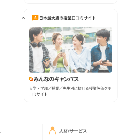
日本最大級の授業口コミサイト
大学・学部／授業／先生別に探せる授業評価クチ
コミサイト
ミ
人材/サービス