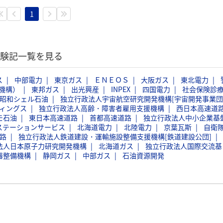
1
体験記一覧を見る
ス
中部電力
東京ガス
ＥＮＥＯＳ
大阪ガス
東北電力
機構）
東邦ガス
出光興産
INPEX
四国電力
社会保険診
昭和シェル石油
独立行政法人宇宙航空研究開発機構[宇宙開発事業団
ィングス
独立行政法人高齢・障害者雇用支援機構
西日本高速道
モ石油
東日本高速道路
首都高速道路
独立行政法人中小企業基
ステーションサービス
北海道電力
北陸電力
京葉瓦斯
自衛
路
独立行政法人鉄道建設・運輸施設整備支援機構[鉄道建設公団]
法人日本原子力研究開発機構
北海道ガス
独立行政法人国際交流基
器整備機構
静岡ガス
中部ガス
石油資源開発