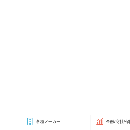
各種メーカー
金融/商社/保