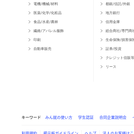
電機/機械/材料
都銀/信託/外銀
医薬/化学/化粧品
地方銀行
食品/水産/農林
信用金庫
繊維/アパレル服飾
総合商社/専門商
印刷
生命保険/損害保
自動車販売
証券/投資
クレジット信販
リース
キーワード
みん就の使い方
学生認証
合同企業説明会
利用規約
掲示板ガイドライン
ヘルプ
法人のお客様はこ