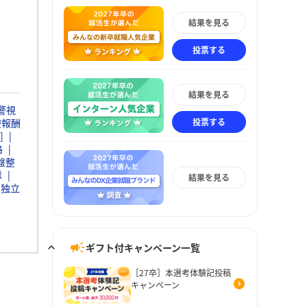
結果を見る
投票する
結果を見る
警視
投票する
療報酬
]
路
盤整
隊
結果を見る
独立
ギフト付キャンペーン一覧
［27卒］本選考体験記投稿
キャンペーン