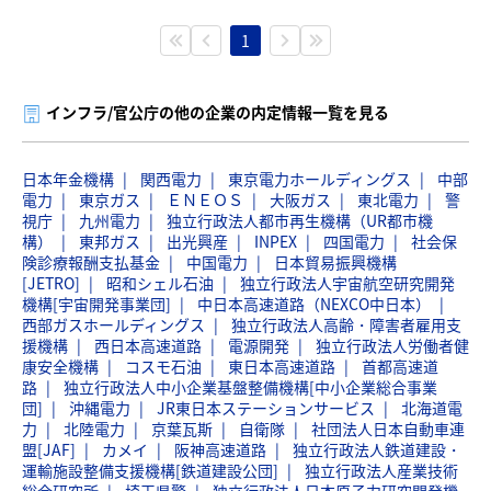
1
インフラ/官公庁の他の企業の内定情報一覧を見る
日本年金機構
関西電力
東京電力ホールディングス
中部
電力
東京ガス
ＥＮＥＯＳ
大阪ガス
東北電力
警
視庁
九州電力
独立行政法人都市再生機構（UR都市機
構）
東邦ガス
出光興産
INPEX
四国電力
社会保
険診療報酬支払基金
中国電力
日本貿易振興機構
[JETRO]
昭和シェル石油
独立行政法人宇宙航空研究開発
機構[宇宙開発事業団]
中日本高速道路（NEXCO中日本）
西部ガスホールディングス
独立行政法人高齢・障害者雇用支
援機構
西日本高速道路
電源開発
独立行政法人労働者健
康安全機構
コスモ石油
東日本高速道路
首都高速道
路
独立行政法人中小企業基盤整備機構[中小企業総合事業
団]
沖縄電力
JR東日本ステーションサービス
北海道電
力
北陸電力
京葉瓦斯
自衛隊
社団法人日本自動車連
盟[JAF]
カメイ
阪神高速道路
独立行政法人鉄道建設・
運輸施設整備支援機構[鉄道建設公団]
独立行政法人産業技術