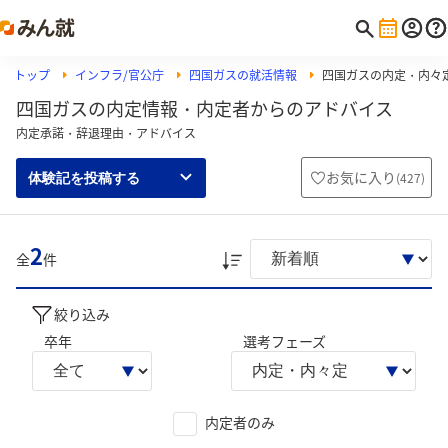
トップ
インフラ/官公庁
四国ガスの就活情報
四国ガスの内定・内々
四国ガスの内定情報・内定者からのアドバイス
内定承諾・辞退理由・アドバイス
お気に入り
(
427
)
体験記を投稿する
2
全
件
絞り込み
卒年
選考フェーズ
内定者のみ