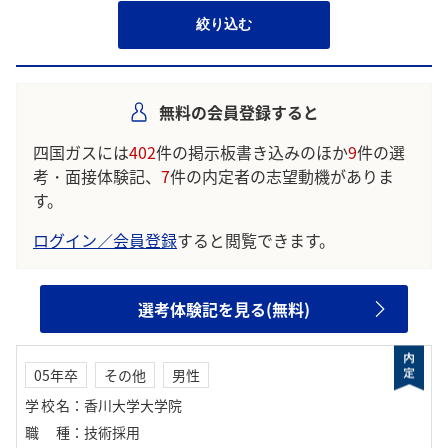
絞り込む
無料の会員登録すると
四国ガスには
402
件の掲示板書き込みのほか
9
件の選
考・面接体験記、
7
件の内定者の志望動機がありま
す。
ログイン／会員登録
すると閲覧できます。
選考体験記を見る(無料)
05年卒
その他
男性
学校名
：
香川大学大学院
職種
：
技術採用