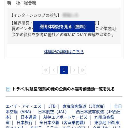
職種
：
総合職
【インターンシップの参加】
参加した
【業界研究・企業研究はどんな風にしましたか？】
選考体験記を見る（無料）
夏のインターンシップでの資料や年末に行われた企業説明
会での資料を参考に他社との違いについて理解を深めた。
体験記の詳細はこちら
1
トラベル/航空/運輸の他の企業の本選考前活動一覧を見る
エイチ・アイ・エス
JTB
東海旅客鉄道（JR東海）
全日
本空輸（ANA)
日本航空（JAL）
西日本旅客鉄道（JR西日
本）
日本通運
ANAエアポートサービス
九州旅客鉄
道
日本旅行
全日本空輸（客室乗務職）
東京地下鉄[東
京メトロ]
ＫＮＴ－ＣＴホールディングス
クラブツーリズ