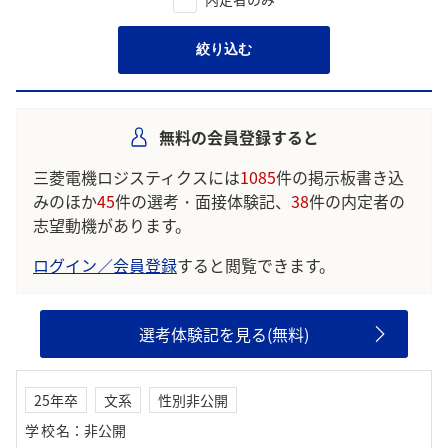
絞り込む
無料の会員登録すると
三菱電機ロジスティクスには
1085
件の掲示板書き込
みのほか
45
件の選考・面接体験記、
38
件の内定者の
志望動機があります。
ログイン／会員登録
すると閲覧できます。
選考体験記を見る(無料)
25年卒
文系
性別非公開
学校名
：
非公開