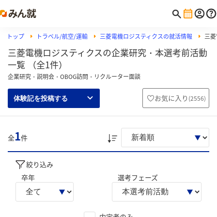
トップ
トラベル/航空/運輸
三菱電機ロジスティクスの就活情報
三菱
三菱電機ロジスティクスの企業研究・本選考前活動
一覧 （全1件）
企業研究・説明会・OBOG訪問・リクルーター面談
お気に入り
(
2556
)
体験記を投稿する
1
全
件
絞り込み
卒年
選考フェーズ
内定者のみ