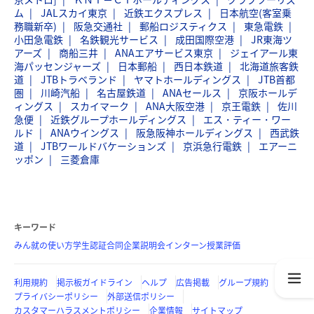
ム
JALスカイ東京
近鉄エクスプレス
日本航空(客室乗
務職新卒)
阪急交通社
郵船ロジスティクス
東急電鉄
小田急電鉄
名鉄観光サービス
成田国際空港
JR東海ツ
アーズ
商船三井
ANAエアサービス東京
ジェイアール東
海パッセンジャーズ
日本郵船
西日本鉄道
北海道旅客鉄
道
JTBトラベランド
ヤマトホールディングス
JTB首都
圏
川崎汽船
名古屋鉄道
ANAセールス
京阪ホールデ
ィングス
スカイマーク
ANA大阪空港
京王電鉄
佐川
急便
近鉄グループホールディングス
エス・ティー・ワー
ルド
ANAウイングス
阪急阪神ホールディングス
西武鉄
道
JTBワールドバケーションズ
京浜急行電鉄
エアーニ
ッポン
三菱倉庫
キーワード
みん就の使い方
学生認証
合同企業説明会
インターン
授業評価
利用規約
掲示板ガイドライン
ヘルプ
広告掲載
グループ規約
プライバシーポリシー
外部送信ポリシー
カスタマーハラスメントポリシー
企業情報
サイトマップ