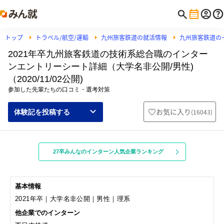
トップ
トラベル/航空/運輸
九州旅客鉄道の就活情報
九州旅客鉄道の
2021年卒九州旅客鉄道の技術系総合職のインター
ンエントリーシート詳細（大学名非公開/男性)
（2020/11/02公開)
参加した先輩たちの口コミ・選考対策
お気に入り
(
16043
)
体験記を投稿する
27卒みんなのインターン人気企業ランキング
基本情報
2021年卒｜大学名非公開｜男性｜理系
他企業でのインターン