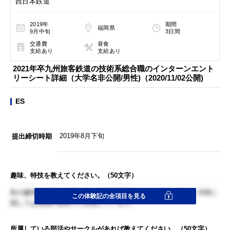
西日本鉄道
2019年
期間
福岡県
9月中旬
3日間
交通費
昼食
支給あり
支給あり
2021年卒九州旅客鉄道の技術系総合職のインターンエント
リーシート詳細（大学名非公開/男性)（2020/11/02公開)
ES
2019年8月下旬
提出締切時期
趣味、特技を教えてください。（50文字）
私の趣味は友達を自宅に招いて映画鑑賞することです。特に、洋画に
この体験記の全項目を見る
関しては知識が豊富だと自負しています。
所属している部活やサークルがあれば教えてください。（50文字）