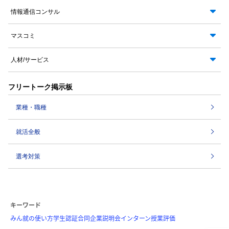
情報通信コンサル
マスコミ
人材/サービス
フリートーク掲示板
業種・職種
就活全般
選考対策
キーワード
みん就の使い方
学生認証
合同企業説明会
インターン
授業評価