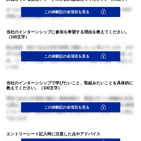
オールラウンドスポーツのサークルを先輩と一緒に立ち上げ、大学3
この体験記の全項目を見る
年時には部長を務めていました。
当社のインターンシップに参加を希望する理由を教えてください。
（100文字）
私は将来、地元である九州の発展に貢献したいと考えています。その
中でも貴社の事業は九州の人々の暮らしを大きく支えるものが多いた
この体験記の全項目を見る
め、インターンを通じて貴社で求められている能力を掴み、伸ばした
いです。
当社のインターンシップで学びたいこと、取組みたいことを具体的に
教えてください。（100文字）
専攻である土木系統の幅広い業務体験や、職員の方々と積極的な交流
を図ることで、JR九州ならではのやりがい、現状の課題や今後の展望
この体験記の全項目を見る
について学び、地元九州に貢献するためのビジョンを培いたいと考え
ております。
エントリーシート記入時に注意した点やアドバイス