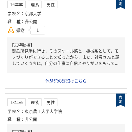
16年卒
理系
男性
学校名
：
京都大学
職種
：
非公開
感謝
1
【志望動機】
製鉄所見学に行き，そのスケール感と，機械系として，モ
ノづくりができることを知ったから．また，社員さんと話
していくうちに，自分の仕事に自信とやりがいをもって...
体験記の詳細はこちら
18年卒
理系
男性
学校名
：
東京農工大学大学院
職種
：
非公開
【志望動機】