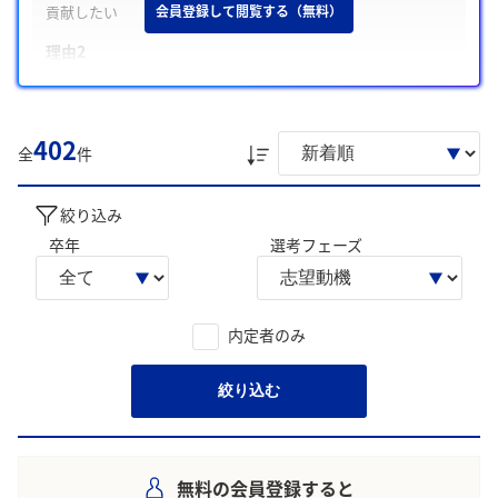
貢献したい
会員登録して閲覧する（無料）
理由2
世界トップクラスの技術力と生産力を持つ環境で、社会に役立
つ挑戦をしたい
理由3
402
全
件
カーボンニュートラルなど環境課題への挑戦に共感し、事業で
貢献したい
絞り込み
学生の声を就職活動の参考にしましょう。
卒年
選考フェーズ
※AIを使用し、過去3年間のユーザー投稿を要約しています。実際
のユーザの投稿は下記の一覧からご確認ください。
内定者のみ
絞り込む
無料の会員登録すると