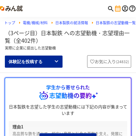
トップ
電機/機械/材料
日本製鉄の就活情報
日本製鉄の志望動機一覧
（3ページ目）日本製鉄 への志望動機・志望理由一
覧（全402件）
実際に企業に提出した志望動機
お気に入り
(
24832
)
体験記を投稿する
学生から寄せられた
志望動機の要約
日本製鉄を志望した学生の志望動機には下記の内容が集まって
います
理由1
高品質な鉄を通じて、幅広い産業と社会の基盤を支え、発展に