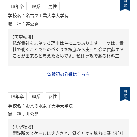
18年卒
理系
男性
学校名
：
名古屋工業大学大学院
職種
：
非公開
【志望動機】
私が貴社を志望する理由は主に二つあります。一つは、貴
社で働くことでものづくりを根底から支え社会に貢献する
ことが出来ると考えたためです。私は専攻である材料工...
体験記の詳細はこちら
18年卒
理系
女性
学校名
：
お茶の水女子大学大学院
職種
：
非公開
【志望動機】
製鉄所のスケールに大きさと、働く方々を魅力に感じ御社