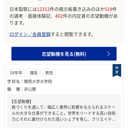
日本製鉄には
12312
件の掲示板書き込みのほか
519
件
の選考・面接体験記、
402
件の内定者の志望動機があ
ります。
ログイン／会員登録
すると閲覧できます。
志望動機を見る(無料)
18年卒
理系
男性
学校名
：
関西大学大学院
職種
：
非公開
【志望動機】
鉄づくりを通して、幅広く業界に影響を与えられるスケー
ルの大きな仕事ができること。世界をリードする高い技術
力とそれに裏付けられた高いシェアを有し、クリエイテ...