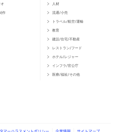
ジオ
人材
制作
流通/小売
トラベル/航空/運輸
教育
建設/住宅/不動産
レストラン/フード
ホテル/レジャー
インフラ/官公庁
医療/福祉/その他
タマーハラスメントポリシー
企業情報
サイトマップ