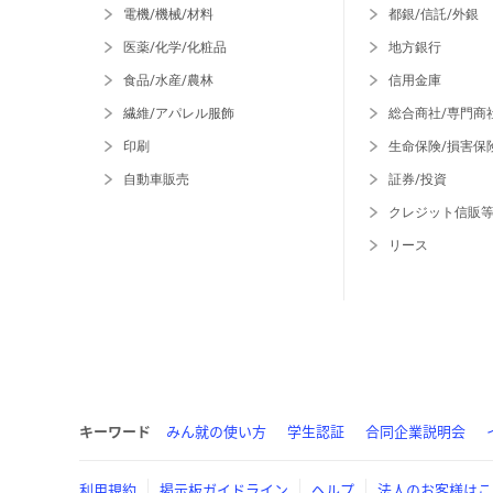
電機/機械/材料
都銀/信託/外銀
医薬/化学/化粧品
地方銀行
食品/水産/農林
信用金庫
繊維/アパレル服飾
総合商社/専門商
印刷
生命保険/損害保
自動車販売
証券/投資
クレジット信販
リース
キーワード
みん就の使い方
学生認証
合同企業説明会
利用規約
掲示板ガイドライン
ヘルプ
法人のお客様はこ