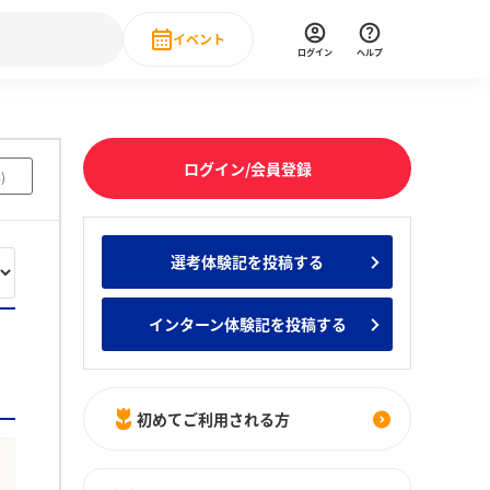
イベント
ログイン
ヘルプ
Event
の新卒就職人気企業ランキング
みんなのインターン人気企業ランキン
直近のイベント一覧
ログイン/会員登録
4
)
もっと見る
 IT・DX現場社員インタビュー
選考体験記を投稿する
の新卒就職人気企業ランキング
みんなのインターン人気企業ランキン
インターン体験記を投稿する
初めてご利用される方