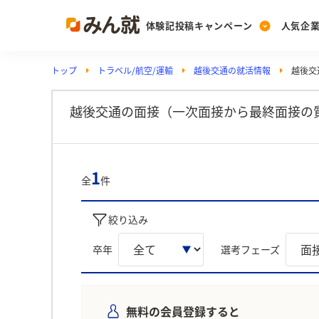
体験記投稿キャンペーン
人気企
トップ
トラベル/航空/運輸
越後交通の就活情報
越後交
Post
Ranking
PickUp
投稿する
ランキングを見る
注目の企業特集
越後交通の面接（一次面接から最終面接の
Vote
1
全
件
投票する
動画で知ろう！業界・
絞り込み
卒年
選考フェーズ
無料の会員登録すると