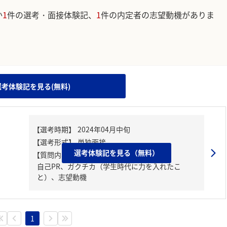
か
1
件の選考・面接体験記、
1
件の内定者の志望動機がありま
。
選考体験記を見る(無料)
選考体験記を見る（無料）
【質問内容・課題】
自己PR、ガクチカ（学生時代に力を入れたこ
と）、志望動機
1