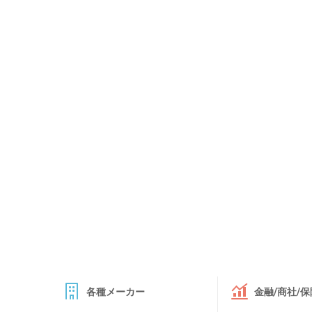
各種メーカー
金融/商社/保