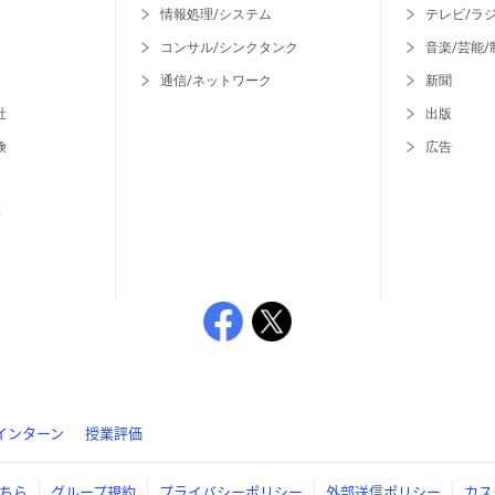
情報処理/システム
テレビ/ラ
コンサル/シンクタンク
音楽/芸能/
通信/ネットワーク
新聞
社
出版
険
広告
等
インターン
授業評価
ちら
グループ規約
プライバシーポリシー
外部送信ポリシー
カス