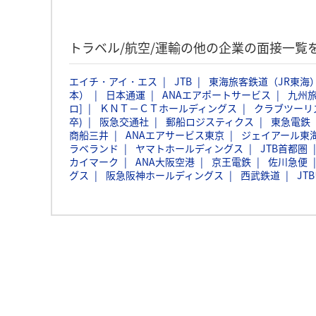
トラベル/航空/運輸の他の企業の面接一覧
エイチ・アイ・エス
JTB
東海旅客鉄道（JR東海
本）
日本通運
ANAエアポートサービス
九州
ロ]
ＫＮＴ－ＣＴホールディングス
クラブツーリ
卒)
阪急交通社
郵船ロジスティクス
東急電鉄
商船三井
ANAエアサービス東京
ジェイアール東
ラベランド
ヤマトホールディングス
JTB首都圏
カイマーク
ANA大阪空港
京王電鉄
佐川急便
グス
阪急阪神ホールディングス
西武鉄道
JT