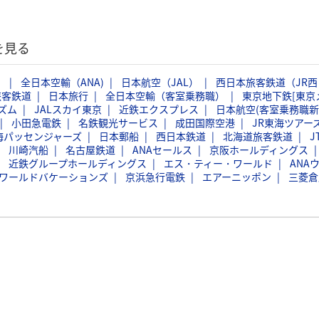
を見る
）
全日本空輸（ANA)
日本航空（JAL）
西日本旅客鉄道（JR西
旅客鉄道
日本旅行
全日本空輸（客室乗務職）
東京地下鉄[東京
ズム
JALスカイ東京
近鉄エクスプレス
日本航空(客室乗務職新
小田急電鉄
名鉄観光サービス
成田国際空港
JR東海ツアー
海パッセンジャーズ
日本郵船
西日本鉄道
北海道旅客鉄道
J
川崎汽船
名古屋鉄道
ANAセールス
京阪ホールディングス
近鉄グループホールディングス
エス・ティー・ワールド
ANA
Bワールドバケーションズ
京浜急行電鉄
エアーニッポン
三菱倉