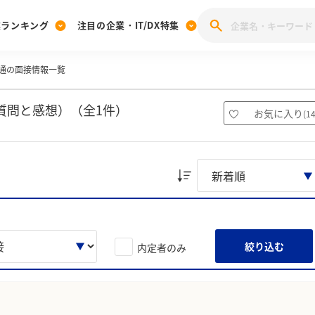
業ランキング
注目の企業・IT/DX特集
通の面接情報一覧
注目の企業特集
みんなのIT業界新卒就職人気企業ランキング
みんな
[27卒] 本選考体験記投稿キャンペーン
28卒 注目企業特集
27卒 注目企業特集
みんなのDX企業就職ブランド調査
質問と感想）（全1件）
お気に入り
(
1
注目のIT・DX企業特集
28卒 IT・DX企業特集
27卒 IT・DX企業特集
28卒
みんなのIT業界新卒就職人気企業ランキング
みんな
企業研究
絞り込む
内定者のみ