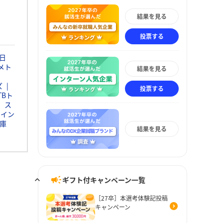
結果を見る
投票する
日
メト
結果を見る
ズ
投票する
TBト
ス
ウイン
庫
結果を見る
ギフト付キャンペーン一覧
［27卒］本選考体験記投稿
キャンペーン