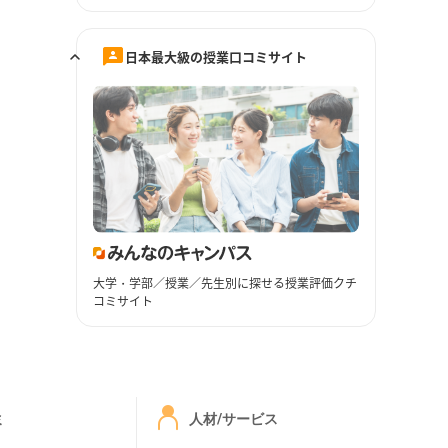
日本最大級の授業口コミサイト
大学・学部／授業／先生別に探せる授業評価クチ
コミサイト
ミ
人材/サービス