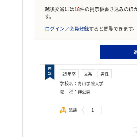
越後交通には
18
件の掲示板書き込みのほ
す。
ログイン／会員登録
すると閲覧できます
25年卒
文系
男性
学校名
：
青山学院大学
職種
：
非公開
感謝
1