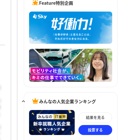
Feature特別企画
前
みんなの人気企業ランキング
の
験
え
結果を見る
、
自
投票する
ー