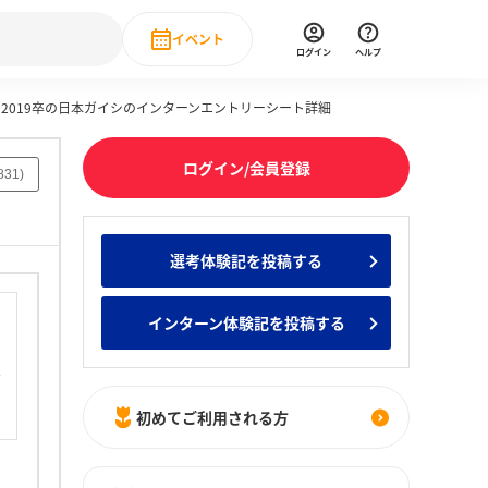
イベント
ログイン
ヘルプ
2019卒の日本ガイシのインターンエントリーシート詳細
Event
の新卒就職人気企業ランキング
みんなのインターン人気企業ランキン
直近のイベント一覧
ログイン/会員登録
831
)
もっと見る
 IT・DX現場社員インタビュー
選考体験記を投稿する
の新卒就職人気企業ランキング
みんなのインターン人気企業ランキン
インターン体験記を投稿する
初めてご利用される方