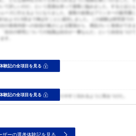
強し、どんな質問をされても答えられるように知識を身につけました。
ついて詳しいのだ」という意識を持って接客に臨みました。するとほと
スムーズに行えるようになりました。接客の改善はプリンターの販売量
のおよそ1.5倍まで伸ばすことに成功しました。この経験は研究室での
自分の発表内容への自信の無さによる緊張から、満足のいく発表ができ
、「自分の研究についての知識は自分が一番なんだ」という自信をつけ
います。
体験記の全項目を見る
ス
体験記の全項目を見る
うとしたか、しているのかをわかりやすく伝わるように気をつけた。
ーザーの選考体験記を見る