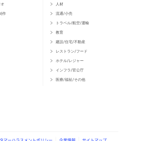
ジオ
人材
制作
流通/小売
トラベル/航空/運輸
教育
建設/住宅/不動産
レストラン/フード
ホテル/レジャー
インフラ/官公庁
医療/福祉/その他
タマーハラスメントポリシー
企業情報
サイトマップ