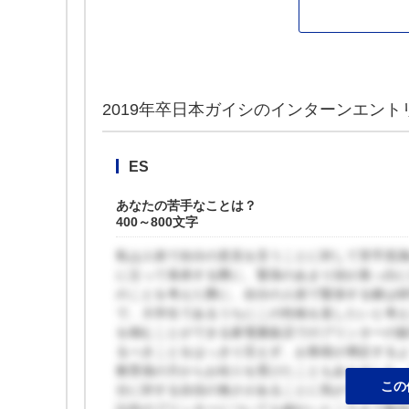
2019年卒日本ガイシのインターンエント
ES
あなたの苦手なことは？
400～800文字
私は人前で自分の意見を言うことに対して苦手意
に立って発表する際に、緊張のあまり頭が真っ白に
のことを考えた際に、自分の人前で緊張する癖は
で、大学生であるうちにこの性格を直したいと考
を積むことができる家電量販店でのプリンターの
るべきことをはっきり言えず、お客様が満足する
教育係の方からお叱りを受けたこともありました
この
分に対する自信の無さがあることに気がつきまし