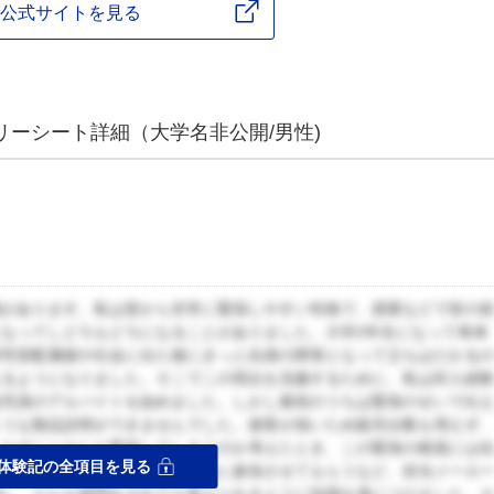
公式サイトを見る
リーシート詳細（大学名非公開/男性)
識があります。私は昔から非常に緊張しやすい性格で、授業などで皆の
なってしどろもどろになることがありました。大学2年生になって将来
研究室配属後や社会に出た後にきっと自身の障害となって立ちはだかる
えるようになりました。そこでこの弱点を克服するために、私は対人経
販売員のアルバイトを始めました。しかし最初のうちは緊張のせいで伝
ような製品説明ができませんでした。接客が拙いため販売台数も増えず
。なぜこんなにも緊張してしまうのか考えたとき、この緊張の根底には
体験記の全項目を見る
た。そこで私は他社の販売講習会に参加させてもらうなど、担当メーカ