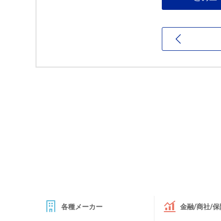
各種メーカー
金融/商社/保