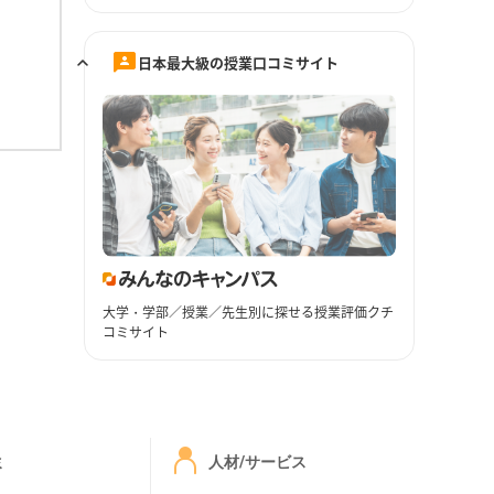
日本最大級の授業口コミサイト
大学・学部／授業／先生別に探せる授業評価クチ
コミサイト
ミ
人材/サービス