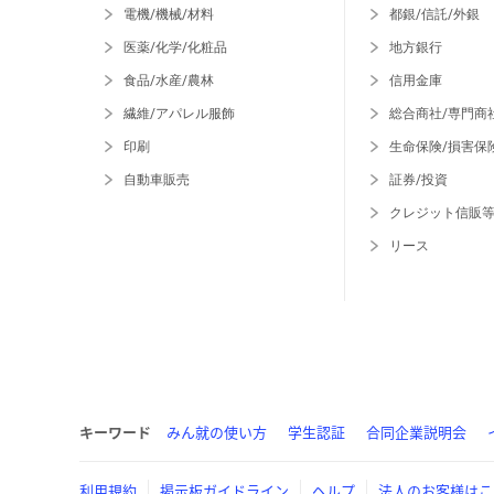
電機/機械/材料
都銀/信託/外銀
医薬/化学/化粧品
地方銀行
食品/水産/農林
信用金庫
繊維/アパレル服飾
総合商社/専門商
印刷
生命保険/損害保
自動車販売
証券/投資
クレジット信販
リース
キーワード
みん就の使い方
学生認証
合同企業説明会
利用規約
掲示板ガイドライン
ヘルプ
法人のお客様はこ