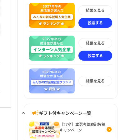
そ
ん
結果を見る
に
投票する
ま
て
結果を見る
投票する
結果を見る
ギフト付キャンペーン一覧
［27卒］本選考体験記投稿
キャンペーン