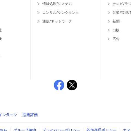
情報処理/システム
テレビ/ラ
コンサル/シンクタンク
音楽/芸能/
通信/ネットワーク
新聞
社
出版
険
広告
等
インターン
授業評価
ちら
グループ規約
プライバシーポリシー
外部送信ポリシー
カス