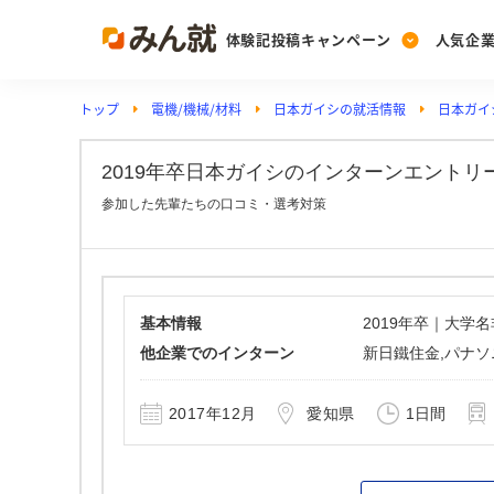
体験記投稿キャンペーン
人気企
トップ
電機/機械/材料
日本ガイシの就活情報
日本ガイ
Post
Ranking
PickUp
投稿する
ランキングを見る
注目の企業特集
2019年卒日本ガイシのインターンエントリ
参加した先輩たちの口コミ・選考対策
Vote
投票する
動画で知ろう！業界・
基本情報
2019年卒｜大学
他企業でのインターン
新日鐵住金,パナソ
2017年12月
愛知県
1日間