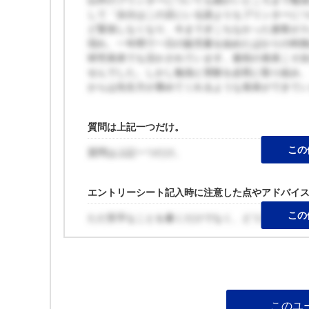
以外のプリンターについても細かいところまで勉
して「自分はこの店にいる誰よりもプリンターに
ど緊張しなくなり、今までぎこちなかった接客が
現れ、一年間で一日の販売量を始めたばかりの時期
研究発表でも活かされています。最初の発表こそ
せんでした。しかし勉強と実験を必死に取り組み
からは先生方が褒めてくれるような発表ができて
質問は上記一つだけ。
この
質問は上記一つだけ。
エントリーシート記入時に注意した点やアドバイ
この
ただ苦手なことを書くだけでなく、どう克服しよ
このユ