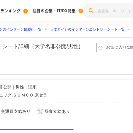
業ランキング
注目の企業・IT/DX特集
シのインターン体験記一覧
日本ガイシのインターンエントリーシート一覧
注目の企業特集
みんなのIT業界新卒就職人気企業ランキング
みんな
[27卒] 本選考体験記投稿キャンペーン
28卒 注目企業特集
27卒 注目企業特集
みんなのDX企業就職ブランド調査
ーシート詳細（大学名非公開/男性)
お気に入り
(
10
注目のIT・DX企業特集
28卒 IT・DX企業特集
27卒 IT・DX企業特集
28卒
みんなのIT業界新卒就職人気企業ランキング
みんな
企業研究
名非公開｜男性｜理系
ニック,ＳＵＭＣＯ,京セラ
交通費支給あり
昼食支給あり