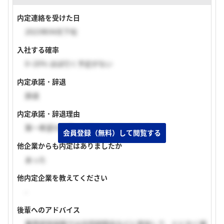
内定連絡を受けた日
2023年04月下旬
入社する確率
0~20% ほぼ行く予定がない
内定承諾・辞退
辞退
内定承諾・辞退理由
第一希望の企業に内定をいただいたため。
会員登録（無料）して閲覧する
他企業からも内定はありましたか
あった
他内定企業を教えてください
-
後輩へのアドバイス
業界研究段階では合同説明会などに参加して、とにかく幅