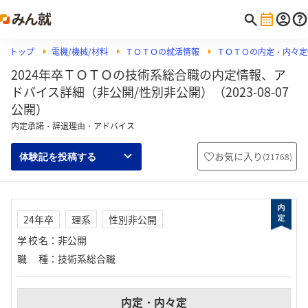
トップ
電機/機械/材料
ＴＯＴＯの就活情報
ＴＯＴＯの内定・内々定
2024年卒ＴＯＴＯの技術系総合職の内定情報、ア
ドバイス詳細（非公開/性別非公開）（2023-08-07
公開）
内定承諾・辞退理由・アドバイス
お気に入り
(
21768
)
体験記を投稿する
24年卒
理系
性別非公開
学校名
：
非公開
職種
：
技術系総合職
内定・内々定