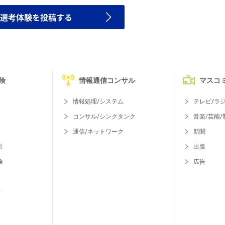
選考体験を投稿する
険
情報通信コンサル
マスコ
情報処理/システム
テレビ/ラ
コンサル/シンクタンク
音楽/芸能/
通信/ネットワーク
新聞
社
出版
険
広告
等