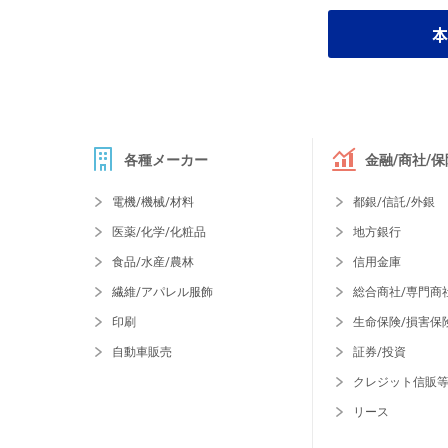
本
各種メーカー
金融/商社/保
電機/機械/材料
都銀/信託/外銀
医薬/化学/化粧品
地方銀行
食品/水産/農林
信用金庫
繊維/アパレル服飾
総合商社/専門商
印刷
生命保険/損害保
自動車販売
証券/投資
クレジット信販
リース