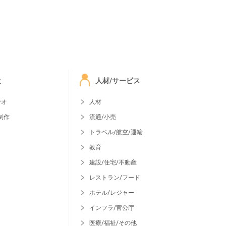
ミ
人材/サービス
ジオ
人材
制作
流通/小売
トラベル/航空/運輸
教育
建設/住宅/不動産
レストラン/フード
ホテル/レジャー
インフラ/官公庁
医療/福祉/その他