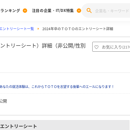
業ランキング
注目の企業・IT/DX特集
エントリーシート一覧
2024年卒のＴＯＴＯのエントリーシート詳細
注目の企業特集
みんなのIT業界新卒就職人気企業ランキング
みんな
[27卒] 本選考体験記投稿キャンペーン
28卒 注目企業特集
27卒 注目企業特集
みんなのDX企業就職ブランド調査
エントリーシート）詳細（非公開/性別
お気に入り
(
217
注目のIT・DX企業特集
28卒 IT・DX企業特集
27卒 IT・DX企業特集
28卒
みんなのIT業界新卒就職人気企業ランキング
みんな
企業研究
あなたの就活体験は、これからＴＯＴＯを志望する後輩へのエールになります！
公開
エントリーシート