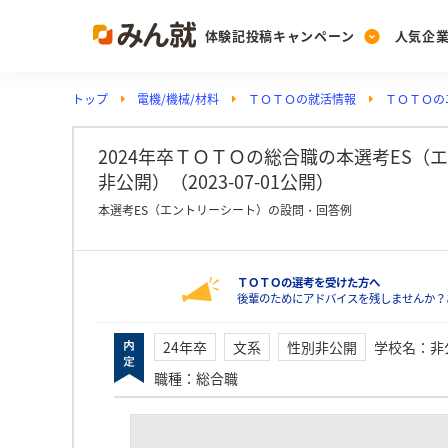
体験記投稿キャンペーン
人気企
トップ
電機/機械/材料
ＴＯＴＯの就活情報
ＴＯＴＯの
Post
Ranking
PickUp
投稿する
ランキングを見る
注目の企業特集
2024年卒ＴＯＴＯの総合職の本選考ES（
非公開）（2023-07-01公開）
本選考ES（エントリーシート）の設問・回答例
Vote
投票する
ＴＯＴＯの選考を受けた方へ
動画で知ろう！業界・
後輩のためにアドバイスを残しませんか？
24年卒
文系
性別非公開
学校名
：
非
職種
：
総合職