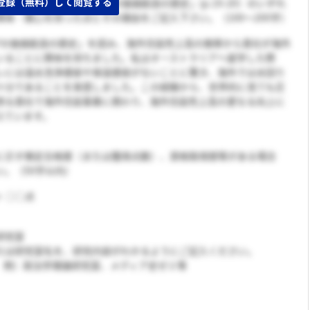
登録（無料）して閲覧する
.17-18) 「TOTOグループの価値創造の歴史」(p.19-20）のいずれ
味・関心を持った点とその理由をご記入下さい。（100～200字）
ープの価値創造の歴史」を読み、海外住設売上高の推移から貴社が海外
いることに興味を持ちました。私はオーストラリアへ留学した際
レには温水洗浄便座や保温便座がないことに驚き、海外では水回り
十分であることを実感しました。この経験から、世界的に見ても圧
誇る貴社で海外住設事業に携わり、海外住設売上高の更なる向上に
えています。
に示す検定合格歴（または獲得点数）、資格取得歴等がある場合
い。（50字以内）
ト ○○点
研究室
たは研究室名を、研究内容がわかるようにご記入ください。
 例）政治学理論研究室、メディア史ゼミ等