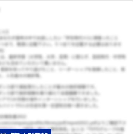
こと】
、あなたが選考の中でお話ししたい「学生時代※1に頑張ったこと
５つまで、簡潔に記載下さい。５つ全てを記載する必要はありませ
内）
とは、最終学歴（大学院、大学、高専）に限らず、高校時代・中学時
なども含めていただいて構いません。
・意欲を持ってやり遂げたこと、リーダーシップを発揮したこと、努
と、人生最大の挫折等。
にダンス部で選抜落ちしたことが最大の挫折経験です。
代にダンス部で挫折経験を乗り越えて全国優勝できました。
ラリアで1か月間の海外インターンシップを行いました。
アルバイトで9人の生徒を第一志望校合格へ導きました。
合報告書2022
oto.com/company/profile/library/pdf/report2021.pdfよりご確認下さ
OTOグループ経営に関する理念体系」(p.1-2)「TOTOグループの価