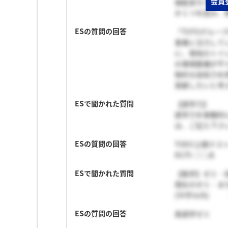
会員
値創造モデル」(p
か１つを読み、興
ESの質問の回答
「TOTOグル
事業に注力して
に、現地のトイ
の環境整備が不
倒的な技術力を
貢献したいと考
ESで聞かれた質問
【語学力】
語学力を客観的
は、ご記入下さ
ESの質問の回答
TOEIC公開テス
IELTS ○○点
ESで聞かれた質問
【勉学】ゼミ・
現在のゼミ・ま
(50字以内)
ESの質問の回答
英語学ゼミ