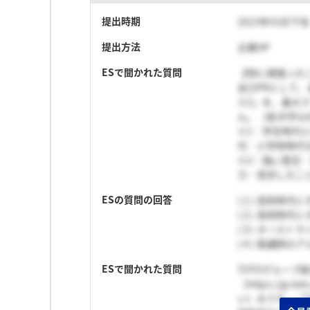
提出時期
2023年03月下旬
提出方法
企業HP
ESで聞かれた質問
【特に頑張った
自己PRとして
※2」を、最大
ん。（各30字以
※1：学生時代
代・小学校時代
※2：強い意志
力・苦労したこ
ESの質問の回答
(１) 高校時代
(２) 高校時
(３) オースト
(４) 塾講師の
ESで聞かれた質問
TOTOグループ統
（https://jp.t
い）のうち、「T