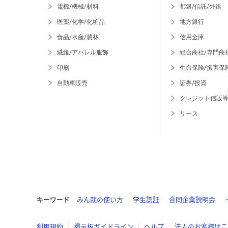
電機/機械/材料
都銀/信託/外銀
医薬/化学/化粧品
地方銀行
食品/水産/農林
信用金庫
繊維/アパレル服飾
総合商社/専門商
印刷
生命保険/損害保
自動車販売
証券/投資
クレジット信販
リース
キーワード
みん就の使い方
学生認証
合同企業説明会
利用規約
掲示板ガイドライン
ヘルプ
法人のお客様はこ