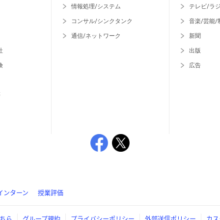
情報処理/システム
テレビ/ラ
コンサル/シンクタンク
音楽/芸能/
通信/ネットワーク
新聞
社
出版
険
広告
等
インターン
授業評価
ちら
グループ規約
プライバシーポリシー
外部送信ポリシー
カス