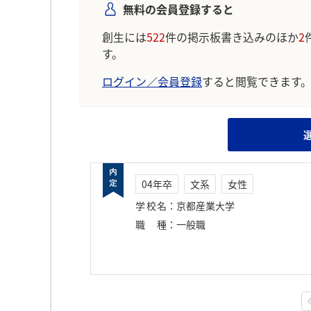
無料の会員登録すると
創生には
522
件の掲示板書き込みのほか
2
す。
ログイン／会員登録
すると閲覧できます
04年卒
文系
女性
学校名
：
京都産業大学
職種
：
一般職