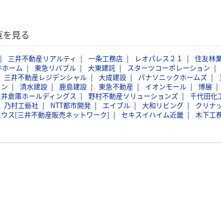
覧を見る
三井不動産リアルティ
一条工務店
レオパレス２１
住友林
井ホーム
東急リバブル
大東建託
スターツコーポレーション
三井不動産レジデンシャル
大成建設
パナソニックホームズ
ョン
清水建設
鹿島建設
東急不動産
イオンモール
博展
三井倉庫ホールディングス
野村不動産ソリューションズ
千代田化
乃村工藝社
NTT都市開発
エイブル
大和リビング
クリナ
ウス[三井不動産販売ネットワーク]
セキスイハイム近畿
木下工