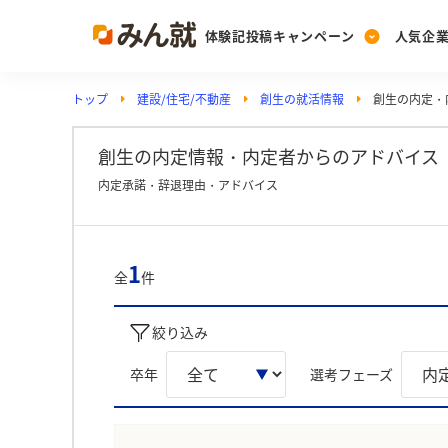
体験記投稿キャンペーン
人気企
トップ
建設/住宅/不動産
創生の就活情報
創生の内定・
Post
Ranking
PickUp
投稿する
ランキングを見る
注目の企業特集
創生の内定情報・内定者からのアドバイス
内定承諾・辞退理由・アドバイス
Vote
投票する
1
全
件
動画で知ろう！業界・
絞り込み
卒年
選考フェーズ