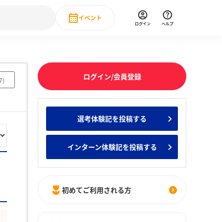
イベント
ログイン
ヘルプ
Event
の新卒就職人気企業ランキング
みんなのインターン人気企業ランキン
直近のイベント一覧
ログイン/会員登録
7
)
もっと見る
 IT・DX現場社員インタビュー
選考体験記を投稿する
の新卒就職人気企業ランキング
みんなのインターン人気企業ランキン
インターン体験記を投稿する
初めてご利用される方