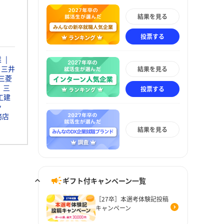
結果を見る
投票する
業
三井
結果を見る
三菱
三
投票する
工建
ッ
務店
結果を見る
ギフト付キャンペーン一覧
［27卒］本選考体験記投稿
キャンペーン