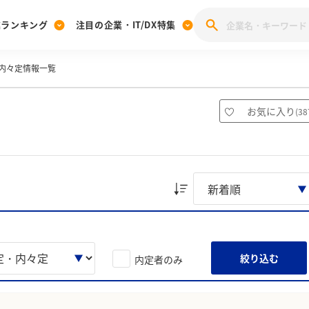
業ランキング
注目の企業・IT/DX特集
内々定情報一覧
注目の企業特集
みんなのIT業界新卒就職人気企業ランキング
みんな
[27卒] 本選考体験記投稿キャンペーン
28卒 注目企業特集
27卒 注目企業特集
みんなのDX企業就職ブランド調査
お気に入り
(
38
注目のIT・DX企業特集
28卒 IT・DX企業特集
27卒 IT・DX企業特集
28卒
みんなのIT業界新卒就職人気企業ランキング
みんな
企業研究
絞り込む
内定者のみ