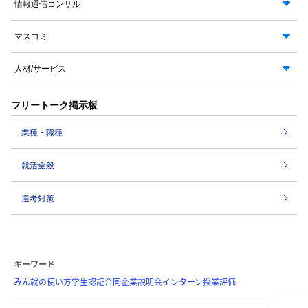
情報通信コンサル
マスコミ
人材/サービス
フリートーク掲示板
業種・職種
就活全般
選考対策
キーワード
みん就の使い方
学生認証
合同企業説明会
インターン
授業評価