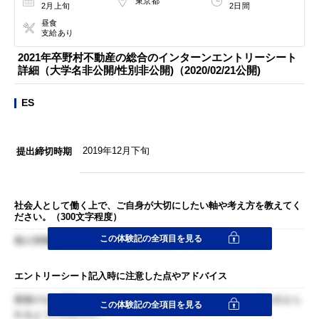
東京都
2月上旬
2日間
昼食
支給あり
2021年卒野村不動産の総合のインターンエントリーシート
詳細（大学名非公開/性別非公開)（2020/02/21公開)
ES
2019年12月下旬
提出締切時期
社会人として働く上で、ご自身が大切にしたい軸や考え方を教えてく
ださい。（300文字程度）
この体験記の全項目を見る
個人情報のため控えさせていただきます
エントリーシート記入時に注意した点やアドバイス
面接のない選考フローだったため、エントリーシートで人柄を伝えら
この体験記の全項目を見る
れるように心がけた。