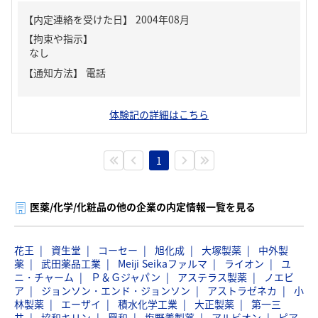
【内定連絡を受けた日】
2004年08月
【拘束や指示】
なし
【通知方法】
電話
体験記の詳細はこちら
1
医薬/化学/化粧品の他の企業の内定情報一覧を見る
花王
資生堂
コーセー
旭化成
大塚製薬
中外製
薬
武田薬品工業
Meiji Seikaファルマ
ライオン
ユ
ニ・チャーム
Ｐ＆Ｇジャパン
アステラス製薬
ノエビ
ア
ジョンソン・エンド・ジョンソン
アストラゼネカ
小
林製薬
エーザイ
積水化学工業
大正製薬
第一三
共
協和キリン
興和
塩野義製薬
アルビオン
ピア