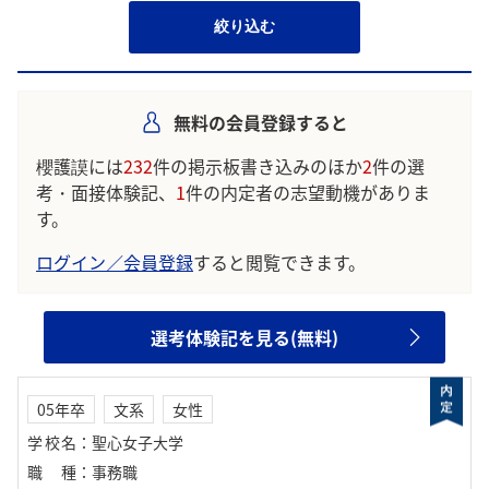
絞り込む
無料の会員登録すると
櫻護謨には
232
件の掲示板書き込みのほか
2
件の選
考・面接体験記、
1
件の内定者の志望動機がありま
す。
ログイン／会員登録
すると閲覧できます。
選考体験記を見る(無料)
05年卒
文系
女性
学校名
：
聖心女子大学
職種
：
事務職