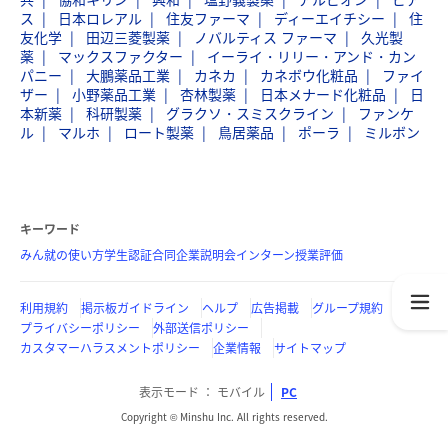
ス
日本ロレアル
住友ファーマ
ディーエイチシー
住
友化学
田辺三菱製薬
ノバルティス ファーマ
久光製
薬
マックスファクター
イーライ・リリー・アンド・カン
パニー
大鵬薬品工業
カネカ
カネボウ化粧品
ファイ
ザー
小野薬品工業
杏林製薬
日本メナード化粧品
日
本新薬
科研製薬
グラクソ・スミスクライン
ファンケ
ル
マルホ
ロート製薬
鳥居薬品
ポーラ
ミルボン
キーワード
みん就の使い方
学生認証
合同企業説明会
インターン
授業評価
利用規約
掲示板ガイドライン
ヘルプ
広告掲載
グループ規約
プライバシーポリシー
外部送信ポリシー
カスタマーハラスメントポリシー
企業情報
サイトマップ
表示モード
モバイル
PC
Copyright © Minshu Inc. All rights reserved.