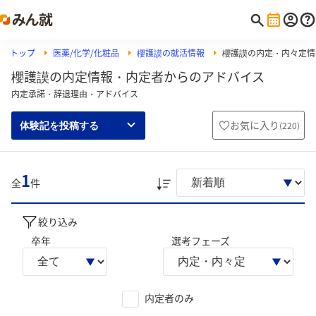
トップ
医薬/化学/化粧品
櫻護謨の就活情報
櫻護謨の内定・内々定情
櫻護謨の内定情報・内定者からのアドバイス
内定承諾・辞退理由・アドバイス
お気に入り
(
220
)
体験記を投稿する
1
全
件
絞り込み
卒年
選考フェーズ
内定者のみ