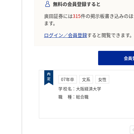
無料の会員登録すると
廣田証券には
315
件の掲示板書き込みのほ
ます。
ログイン／会員登録
すると閲覧できます
会員
07年卒
文系
女性
学校名
：
大阪経済大学
職種
：
総合職