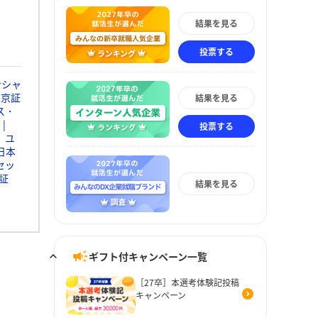
結果を見る
投票する
ンシャ
東京証
結果を見る
ス・
投票する
ユ
日本
セッ
証
結果を見る
ギフト付キャンペーン一覧
［27卒］本選考体験記投稿
キャンペーン