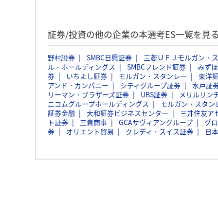
証券/投資の他の企業の本選考ES一覧を見
野村證券
SMBC日興証券
三菱ＵＦＪモルガン・
ル・ホールディングス
SMBCフレンド証券
みずほ
券
いちよし証券
モルガン・スタンレー
東洋
アンド・カンパニー
シティグループ証券
水戸証
リーマン・ブラザーズ証券
UBS証券
メリルリン
ニコムグループホールディングス
モルガン・スタン
証券金融
大和証券ビジネスセンター
三井住友ア
ト証券
三貴商事
GCAサヴィアングループ
グロ
券
オリエント貿易
クレディ・スイス証券
日