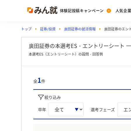
体験記投稿キャンペーン
人気企
トップ
証券/投資
廣田証券の就活情報
廣田証券のエン
Post
Ranking
PickUp
投稿する
ランキングを見る
注目の企業特集
廣田証券の本選考ES・エントリーシート 一
本選考ES（エントリーシート）の設問・回答例
Vote
投票する
1
全
件
動画で知ろう！業界・
絞り込み
卒年
選考フェーズ