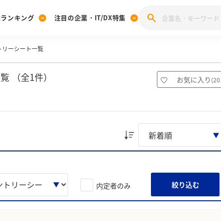
業ランキング
注目の企業・IT/DX特集
トリーシート一覧
注目の企業特集
みんなのIT業界新卒就職人気企業ランキング
みんな
[27卒] 本選考体験記投稿キャンペーン
28卒 注目企業特集
27卒 注目企業特集
みんなのDX企業就職ブランド調査
覧 （全1件）
お気に入り
(
20
注目のIT・DX企業特集
28卒 IT・DX企業特集
27卒 IT・DX企業特集
28卒
みんなのIT業界新卒就職人気企業ランキング
みんな
企業研究
絞り込む
内定者のみ