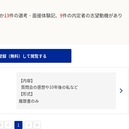
か
13
件の選考・面接体験記、
9
件の内定者の志望動機があり
。
登録（無料）して閲覧する
【内容】
質問会の感想や10年後の私など
【形式】
履歴書のみ
1