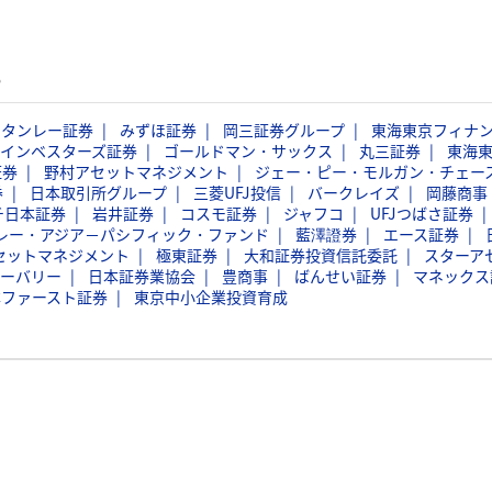
る
スタンレー証券
みずほ証券
岡三証券グループ
東海東京フィナ
インベスターズ証券
ゴールドマン・サックス
丸三証券
東海
証券
野村アセットマネジメント
ジェー・ピー・モルガン・チェー
券
日本取引所グループ
三菱UFJ投信
バークレイズ
岡藤商事
チ日本証券
岩井証券
コスモ証券
ジャフコ
UFJつばさ証券
レー・アジア－パシフィック・ファンド
藍澤證券
エース証券
セットマネジメント
極東証券
大和証券投資信託委託
スターア
ーバリー
日本証券業協会
豊商事
ばんせい証券
マネックス
本ファースト証券
東京中小企業投資育成