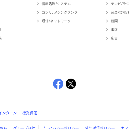
情報処理/システム
テレビ/ラ
コンサル/シンクタンク
音楽/芸能/
通信/ネットワーク
新聞
社
出版
険
広告
等
インターン
授業評価
ちら
グループ規約
プライバシーポリシー
外部送信ポリシー
カス