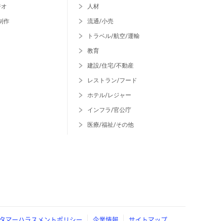
ジオ
人材
制作
流通/小売
トラベル/航空/運輸
教育
建設/住宅/不動産
レストラン/フード
ホテル/レジャー
インフラ/官公庁
医療/福祉/その他
タマーハラスメントポリシー
企業情報
サイトマップ