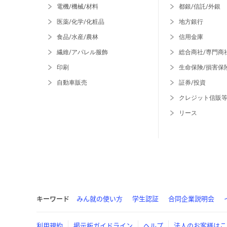
電機/機械/材料
都銀/信託/外銀
医薬/化学/化粧品
地方銀行
食品/水産/農林
信用金庫
繊維/アパレル服飾
総合商社/専門商
印刷
生命保険/損害保
自動車販売
証券/投資
クレジット信販
リース
キーワード
みん就の使い方
学生認証
合同企業説明会
利用規約
掲示板ガイドライン
ヘルプ
法人のお客様はこ