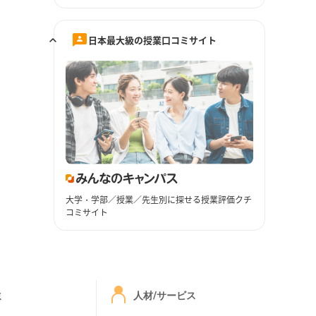
日本最大級の授業口コミサイト
大学・学部／授業／先生別に探せる授業評価クチ
コミサイト
ミ
人材/サービス