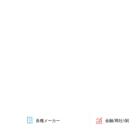
各種メーカー
金融/商社/保