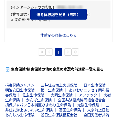
【インターンシップの参加】
参加しなかった
【業界研究・企業研究はどんな風にしましたか？】
選考体験記を見る（無料）
企業のHPをよく読んだ。
体験記の詳細はこちら
1
生命保険/損害保険の他の企業の本選考前活動一覧を見る
損害保険ジャパン
三井住友海上火災保険
日本生命保険
明治安田生命保険
第一生命保険
あいおいニッセイ同和損
害保険
住友生命保険
大同生命保険
アフラック
大樹
生命保険
かんぽ生命保険
全国共済農業協同組合連合会
損保ジャパン日本興亜ひまわり生命保険
太陽生命保険
三
井住友海上あいおい生命保険
富国生命保険
東京海上日動
あんしん生命保険
朝日生命保険相互会社
全国労働者共済