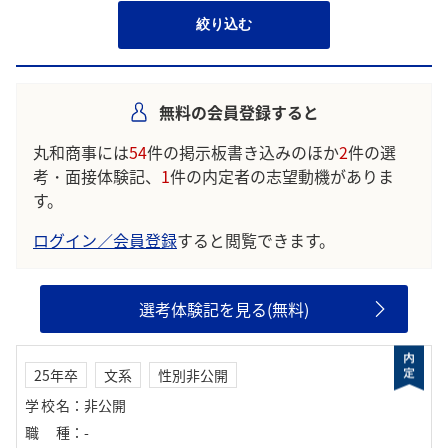
絞り込む
無料の会員登録すると
丸和商事には
54
件の掲示板書き込みのほか
2
件の選
考・面接体験記、
1
件の内定者の志望動機がありま
す。
ログイン／会員登録
すると閲覧できます。
選考体験記を見る(無料)
25年卒
文系
性別非公開
学校名
：
非公開
職種
：
-