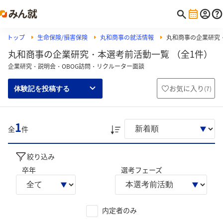
トップ
生命保険/損害保険
丸和商事の就活情報
丸和商事の企業研究
丸和商事の企業研究・本選考前活動一覧 （全1件）
企業研究・説明会・OBOG訪問・リクルーター面談
お気に入り
(
7
)
体験記を投稿する
1
全
件
絞り込み
卒年
選考フェーズ
内定者のみ