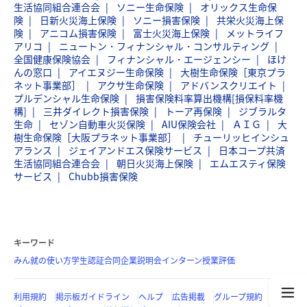
生活協同組合連合会
ソニー生命保険
オリックス生命保
険
日新火災海上保険
ソニー損害保険
共栄火災海上保
険
アニコム損害保険
富士火災海上保険
メットライフ
アリコ
ニュートン・フィナンシャル・コンサルティング
全国健康保険協会
フィナンシャル・エージェンシー
ほけ
んの窓口
アイエヌジー生命保険
大樹生命保険［東京プラ
ネット事業部］
アクサ生命保険
アドバンスクリエイト
プルデンシャル生命保険
損害保険料率算出機構[損保料率機
構]
三井ダイレクト損害保険
トーア再保険
ジブラルタ
生命
セゾン自動車火災保険
AIU保険会社
ＡＩＧ
大
樹生命保険［大阪プラネット事業部］
チューリッヒインシュ
アランス
ジェイアンドエス保険サービス
日本コープ共済
生活協同組合連合会
朝日火災海上保険
エムエスティ保険
サービス
Chubb損害保険
キーワード
みん就の使い方
学生認証
合同企業説明会
インターン
授業評価
利用規約
掲示板ガイドライン
ヘルプ
広告掲載
グループ規約