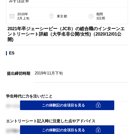
みずほ証券
2020年
期間
東京都
2月上旬
3日間
2021年卒ジェーシービー（JCB）の総合職のインターンエ
ントリーシート詳細（大学名非公開/女性)（2020/12/01公
開)
ES
2019年11月下旬
提出締切時期
学生時代に力を注いだこと
この体験記の全項目を見る
サークルの部長を務めていた時の経験について書きました。
エントリーシート記入時に注意した点やアドバイス
この体験記の全項目を見る
文字数や文章の構成の仕方など