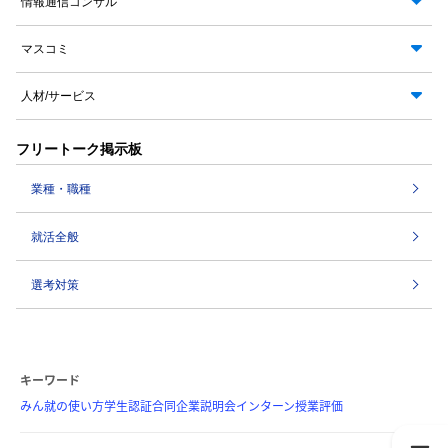
情報通信コンサル
マスコミ
人材/サービス
フリートーク掲示板
業種・職種
就活全般
選考対策
キーワード
みん就の使い方
学生認証
合同企業説明会
インターン
授業評価