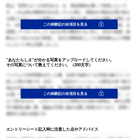
私は「世界の人々のQOL向上」を、商品開発を通して実現したいで
す。これは私が闘病生活を送っていた時に、馴染みの製品を再び使え
る様になるといった何気ないことに幸せを感じられた経験に起因しま
この体験記の全項目を見る
す。今回は貴社の方々が普段どのように「健康」「快適」「環境」を
認識しアプローチしているのか学び吸収すると共に、自分の知識・経
験をどう生かせるか実感し、自分の開発者としての将来像をより明確
にしたいと考え応募しました。
"あなたらしさ"が分かる写真をアップロードしてください。
その写真について教えてください。（200文字）
ベトナムで共同実験を行った際、全員で知的そうな写真を撮ろう！と
促した時の1枚です（左2）。「会話のクッション」の異名を持つ私の
強みが活かされた場面です。私は相手を知り楽しませようとする姿勢
この体験記の全項目を見る
を貫いており、留学先やアルバイト先でも「一緒にいて落ち着く」と
よく言われます。このクッションと表現される私の姿勢は、例えば相
手の緊張を解く際、議論を円滑に進める際に発揮されており、世界に
通用する私の武器です。
エントリーシート記入時に注意した点やアドバイス