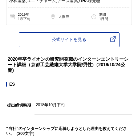
小林製薬,ユニ・チャーム,アース製薬,UHA味覚糖
2019年
期間
大阪府
1月下旬
1日間
公式サイトを見る
2020年卒ライオンの研究開発職のインターンエントリーシ
ート詳細（京都工芸繊維大学大学院/男性)（2019/10/24公
開)
ES
2018年10月下旬
提出締切時期
“当社”のインターンシップに応募しようとした理由を教えてくださ
い。（200文字）