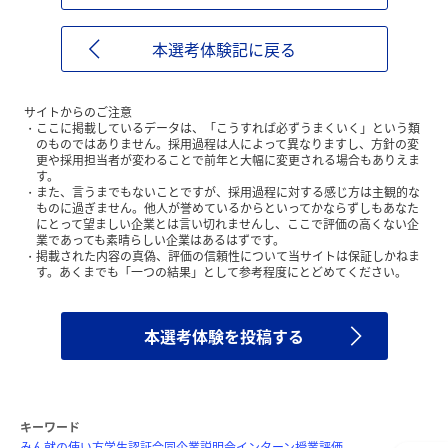
本選考体験記に戻る
サイトからのご注意
ここに掲載しているデータは、「こうすれば必ずうまくいく」という類
のものではありません。採用過程は人によって異なりますし、方針の変
更や採用担当者が変わることで前年と大幅に変更される場合もありえま
す。
また、言うまでもないことですが、採用過程に対する感じ方は主観的な
ものに過ぎません。他人が誉めているからといってかならずしもあなた
にとって望ましい企業とは言い切れませんし、ここで評価の高くない企
業であっても素晴らしい企業はあるはずです。
掲載された内容の真偽、評価の信頼性について当サイトは保証しかねま
す。あくまでも「一つの結果」として参考程度にとどめてください。
本選考体験を投稿する
キーワード
みん就の使い方
学生認証
合同企業説明会
インターン
授業評価