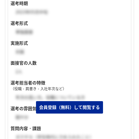
選考時期
2023年05月中旬
選考形式
単独面接
実施形式
対面
面接官の人数
2人
選考担当者の特徴
（役職・肩書き・入社年次など）
年次の高い方。役職についている方
選考の雰囲気
穏やか
質問内容・課題
ガクチカ（学生時代に力を入れたこと）