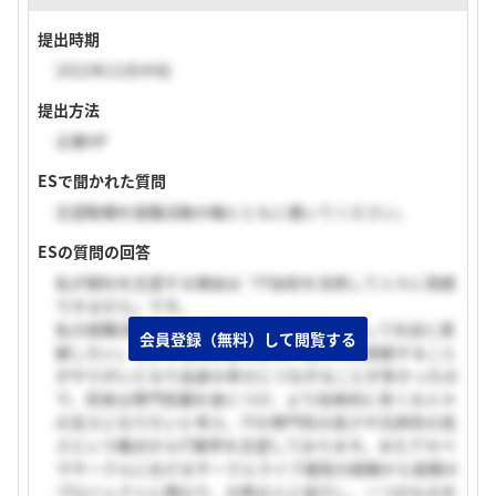
提出時期
2022年12月中旬
提出方法
企業HP
ESで聞かれた質問
志望動機を就職活動の軸とともに書いてください。
ESの質問の回答
私が御社を志望する理由は「IT技術を活用して人々に貢献
できるから」です。
私の就職活動の軸に「ITのスペシャリストとして社会に貢
会員登録（無料）して閲覧する
献したい」というものがあります。元々人に貢献すること
がやりがいとなり自身の幸せにつながることが多かったの
で、将来は専門知識を身につけ、より効率的に多くの人々
の支えになりたいと考え、ITの専門性の高さや汎用性の高
さという観点からIT業界を志望しております。またアカペ
ラサークルにおけるサークルライブ運営の経験から長期の
プロジェクトに携わり、大勢の人と協力し、一つのものを