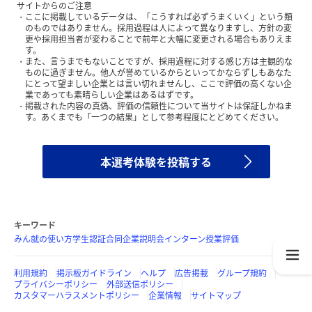
サイトからのご注意
ここに掲載しているデータは、「こうすれば必ずうまくいく」という類
のものではありません。採用過程は人によって異なりますし、方針の変
更や採用担当者が変わることで前年と大幅に変更される場合もありえま
す。
また、言うまでもないことですが、採用過程に対する感じ方は主観的な
ものに過ぎません。他人が誉めているからといってかならずしもあなた
にとって望ましい企業とは言い切れませんし、ここで評価の高くない企
業であっても素晴らしい企業はあるはずです。
掲載された内容の真偽、評価の信頼性について当サイトは保証しかねま
す。あくまでも「一つの結果」として参考程度にとどめてください。
本選考体験を投稿する
キーワード
みん就の使い方
学生認証
合同企業説明会
インターン
授業評価
利用規約
掲示板ガイドライン
ヘルプ
広告掲載
グループ規約
プライバシーポリシー
外部送信ポリシー
カスタマーハラスメントポリシー
企業情報
サイトマップ