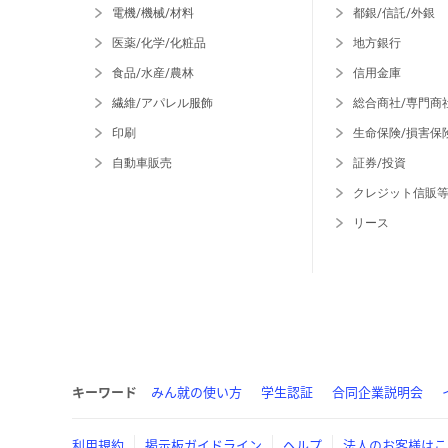
電機/機械/材料
都銀/信託/外銀
医薬/化学/化粧品
地方銀行
食品/水産/農林
信用金庫
繊維/アパレル服飾
総合商社/専門商
印刷
生命保険/損害保
自動車販売
証券/投資
クレジット信販
リース
キーワード
みん就の使い方
学生認証
合同企業説明会
利用規約
掲示板ガイドライン
ヘルプ
法人のお客様はこ