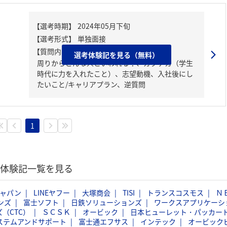
【質問内容・課題】
選考体験記を見る（無料）
周りからどんな人といわれる？、ガクチカ（学生
時代に力を入れたこと）、志望動機、入社後にし
たいこと/キャリアプラン、逆質問
1
選考体験記一覧を見る
ジャパン
LINEヤフー
大塚商会
TISI
トランスコスモス
Ｎ
ンズ
富士ソフト
日鉄ソリューションズ
ワークスアプリケーシ
（CTC）
ＳＣＳＫ
オービック
日本ヒューレット・パッカー
ステムアンドサポート
富士通エフサス
インテック
オービック