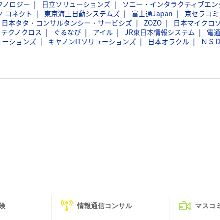
クノロジー
日立ソリューションズ
ソニー・インタラクティブエン
ク コネクト
東京海上日動システムズ
富士通Japan
京セラコミ
日本タタ・コンサルタンシー・サービシズ
ZOZO
日本マイクロ
フテクノクロス
ぐるなび
アイル
JR東日本情報システム
電
ューションズ
キヤノンITソリューションズ
日本オラクル
ＮＳ
険
情報通信コンサル
マスコ