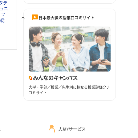
タテ
ュニ
ソフ
日本最大級の授業口コミサイト
通総
Ｄ
大学・学部／授業／先生別に探せる授業評価クチ
コミサイト
ミ
人材/サービス