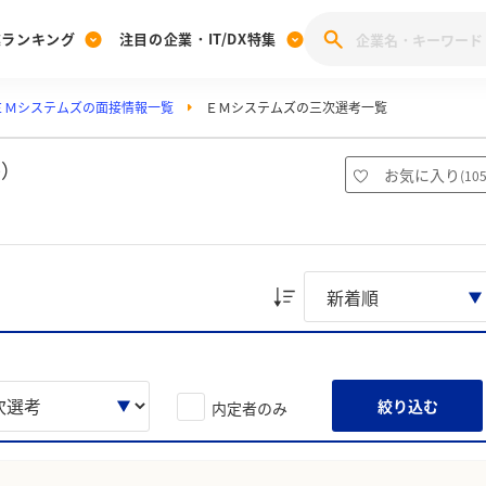
業ランキング
注目の企業・IT/DX特集
ＥＭシステムズの面接情報一覧
ＥＭシステムズの三次選考一覧
注目の企業特集
みんなのIT業界新卒就職人気企業ランキング
みんな
[27卒] 本選考体験記投稿キャンペーン
28卒 注目企業特集
27卒 注目企業特集
みんなのDX企業就職ブランド調査
件）
お気に入り
(
10
注目のIT・DX企業特集
28卒 IT・DX企業特集
27卒 IT・DX企業特集
28卒
みんなのIT業界新卒就職人気企業ランキング
みんな
企業研究
絞り込む
内定者のみ