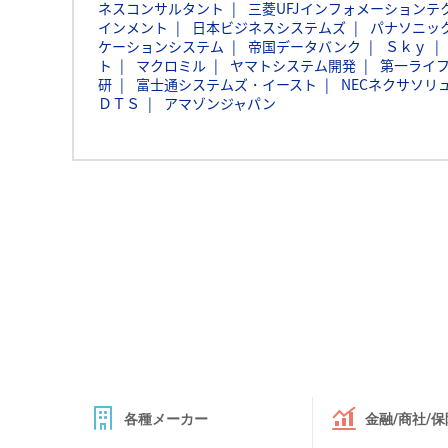
ネスコンサルタント
三菱UFJインフォメーションテ
インメント
日本ビジネスシステムズ
パナソニッ
ケーションシステム
帝国データバンク
Ｓｋｙ
ト
マクロミル
ヤマトシステム開発
第一ライ
研
富士通システムズ・イースト
NECネクサソリ
ＤＴＳ
アマゾンジャパン
各種メーカー
金融/商社/保