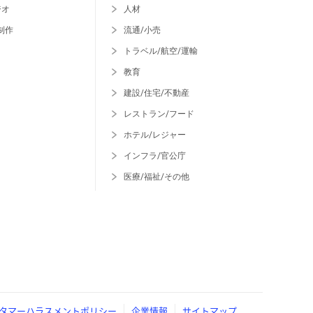
ジオ
人材
制作
流通/小売
トラベル/航空/運輸
教育
建設/住宅/不動産
レストラン/フード
ホテル/レジャー
インフラ/官公庁
医療/福祉/その他
タマーハラスメントポリシー
企業情報
サイトマップ