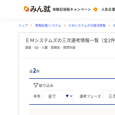
体験記投稿キャンペーン
人気企
トップ
情報処理/システム
ＥＭシステムズの就活情報
Post
Ranking
PickUp
投稿する
ランキングを見る
注目の企業特集
ＥＭシステムズの三次選考情報一覧（全2
面接・GD・人数・雰囲気・質問内容
Vote
投票する
2
全
件
動画で知ろう！業界・
絞り込み
卒年
選考フェーズ