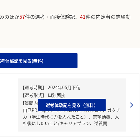
みのほか
57
件の選考・面接体験記、
41
件の内定者の志望動
。
選考体験記を見る(無料)
【質問内容・課題】
選考体験記を見る（無料）
自己PR、周りからどんな人といわれる？、ガクチ
カ（学生時代に力を入れたこと）、志望動機、入
社後にしたいこと/キャリアプラン、逆質問