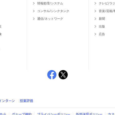
情報処理/システム
テレビ/ラ
コンサル/シンクタンク
音楽/芸能/
通信/ネットワーク
新聞
社
出版
険
広告
等
インターン
授業評価
ちら
グループ規約
プライバシーポリシー
外部送信ポリシー
カス