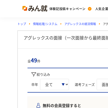
体験記投稿キャンペーン
人気企
トップ
情報処理/システム
アグレックスの就活情報
ア
Post
Ranking
PickUp
投稿する
ランキングを見る
注目の企業特集
アグレックスの面接（一次面接から最終面接
Vote
49
全
件
投票する
動画で知ろう！業界・
絞り込み
卒年
選考フェーズ
無料の会員登録すると