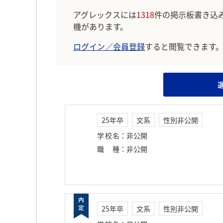
アグレックスには
1318
件の掲示板書き込
機があります。
ログイン／会員登録
すると閲覧できます
25年卒
文系
性別非公開
学校名
：
非公開
職種
：
非公開
25年卒
文系
性別非公開