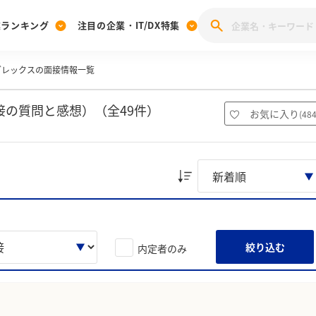
業ランキング
注目の企業・IT/DX特集
グレックスの面接情報一覧
注目の企業特集
みんなのIT業界新卒就職人気企業ランキング
みんな
[27卒] 本選考体験記投稿キャンペーン
28卒 注目企業特集
27卒 注目企業特集
みんなのDX企業就職ブランド調査
の質問と感想）（全49件）
お気に入り
(
48
注目のIT・DX企業特集
28卒 IT・DX企業特集
27卒 IT・DX企業特集
28卒
みんなのIT業界新卒就職人気企業ランキング
みんな
企業研究
絞り込む
内定者のみ