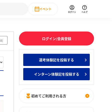
イベント
ログイン
ヘルプ
Event
の新卒就職人気企業ランキング
みんなのインターン人気企業ランキン
直近のイベント一覧
ログイン/会員登録
48
)
もっと見る
 IT・DX現場社員インタビュー
選考体験記を投稿する
の新卒就職人気企業ランキング
みんなのインターン人気企業ランキン
インターン体験記を投稿する
初めてご利用される方