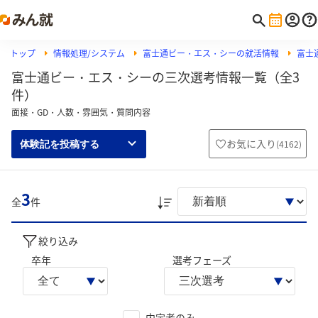
トップ
情報処理/システム
富士通ビー・エス・シーの就活情報
富士
富士通ビー・エス・シーの三次選考情報一覧（全3
件）
面接・GD・人数・雰囲気・質問内容
お気に入り
(
4162
)
体験記を投稿する
3
全
件
絞り込み
卒年
選考フェーズ
内定者のみ