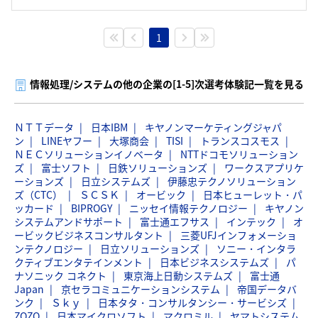
1
情報処理/システムの他の企業の[1-5]次選考体験記一覧を見る
ＮＴＴデータ
日本IBM
キヤノンマーケティングジャパ
ン
LINEヤフー
大塚商会
TISI
トランスコスモス
ＮＥＣソリューションイノベータ
NTTドコモソリューション
ズ
富士ソフト
日鉄ソリューションズ
ワークスアプリケ
ーションズ
日立システムズ
伊藤忠テクノソリューション
ズ（CTC）
ＳＣＳＫ
オービック
日本ヒューレット・パ
ッカード
BIPROGY
ニッセイ情報テクノロジー
キヤノン
システムアンドサポート
富士通エフサス
インテック
オ
ービックビジネスコンサルタント
三菱UFJインフォメーショ
ンテクノロジー
日立ソリューションズ
ソニー・インタラ
クティブエンタテインメント
日本ビジネスシステムズ
パ
ナソニック コネクト
東京海上日動システムズ
富士通
Japan
京セラコミュニケーションシステム
帝国データバ
ンク
Ｓｋｙ
日本タタ・コンサルタンシー・サービシズ
ZOZO
日本マイクロソフト
マクロミル
ヤマトシステム