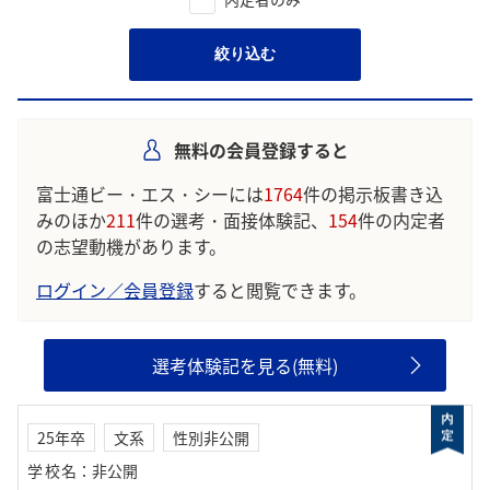
絞り込む
無料の会員登録すると
富士通ビー・エス・シーには
1764
件の掲示板書き込
みのほか
211
件の選考・面接体験記、
154
件の内定者
の志望動機があります。
ログイン／会員登録
すると閲覧できます。
選考体験記を見る(無料)
25年卒
文系
性別非公開
学校名
：
非公開