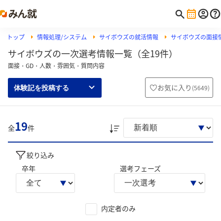
トップ
情報処理/システム
サイボウズの就活情報
サイボウズの面接
サイボウズの一次選考情報一覧（全19件）
面接・GD・人数・雰囲気・質問内容
お気に入り
(
5649
)
体験記を投稿する
19
全
件
絞り込み
卒年
選考フェーズ
内定者のみ