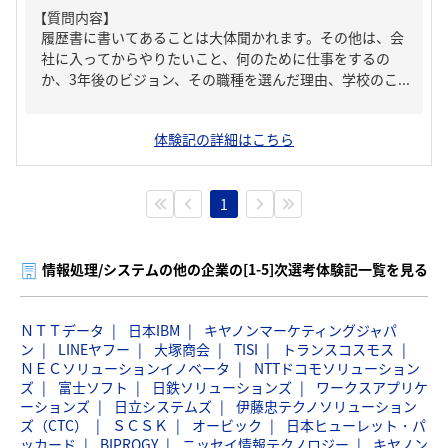
【質問内容】
履歴書に書いてあることは大体聞かれます。その他は、会
社に入ってからやりたいこと、何のために仕事をするの
か、3年後のビジョン、その職種を選んだ理由、学校のこ...
体験記の詳細はこちら
1
情報処理/システムの他の企業の[1-5]次選考体験記一覧を見る
ＮＴＴデータ
日本IBM
キヤノンマーケティングジャパ
ン
LINEヤフー
大塚商会
TISI
トランスコスモス
ＮＥＣソリューションイノベータ
NTTドコモソリューション
ズ
富士ソフト
日鉄ソリューションズ
ワークスアプリケ
ーションズ
日立システムズ
伊藤忠テクノソリューション
ズ（CTC）
ＳＣＳＫ
オービック
日本ヒューレット・パ
ッカード
BIPROGY
ニッセイ情報テクノロジー
キヤノン