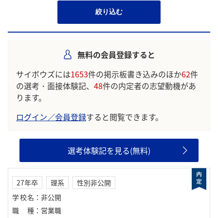
絞り込む
無料の会員登録すると
サイボウズには
1653
件の掲示板書き込みのほか
62
件
の選考・面接体験記、
48
件の内定者の志望動機があ
ります。
ログイン／会員登録
すると閲覧できます。
選考体験記を見る(無料)
27年卒
理系
性別非公開
学校名
：
非公開
職種
：
営業職