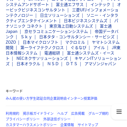
システムアンドサポート
富士通エフサス
インテック
オ
ービックビジネスコンサルタント
三菱UFJインフォメーショ
ンテクノロジー
日立ソリューションズ
ソニー・インタラ
クティブエンタテインメント
日本ビジネスシステムズ
パ
ナソニック コネクト
東京海上日動システムズ
富士通
Japan
京セラコミュニケーションシステム
帝国データバ
ンク
Ｓｋｙ
日本タタ・コンサルタンシー・サービシズ
ZOZO
日本マイクロソフト
マクロミル
ヤマトシステム
開発
第一ライフテクノクロス
ぐるなび
アイル
JR東
日本情報システム
電通総研
富士通システムズ・イース
ト
NECネクサソリューションズ
キヤノンITソリューション
ズ
日本オラクル
ＮＳＤ
ＤＴＳ
アマゾンジャパン
キーワード
みん就の使い方
学生認証
合同企業説明会
インターン
授業評価
利用規約
掲示板ガイドライン
ヘルプ
広告掲載
グループ規約
プライバシーポリシー
外部送信ポリシー
カスタマーハラスメントポリシー
企業情報
サイトマップ