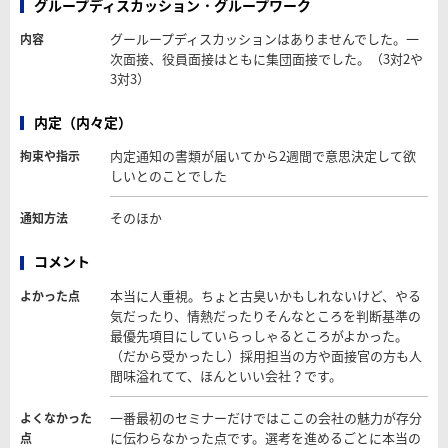
グループディスカッション・グループワーク
グーループディスカッションはありませんでした。一
内容
次面接、役員面接はともに集団面接でした。（3対2や
3対3）
内定（内々定）
内定通知の書類が届いてから2週間で意思決定して欲
拘束や指示
しいとのことでした
そのほか
通知方法
コメント
本当に人重視。ちょと古臭いかもしれないけど、やる
よかった点
気だったり、情熱だったりそんなところを判断基準の
最優先項目にしていらっしゃるところがよかった。
（だから受かったし）採用担当の方や面接官の方も人
間味溢れてて、ほんといい会社？です。
一番最初のセミナーだけではここの会社の魅力が存分
よくなかった
に伝わらなかった点です。選考を進めるごとに本当の
点