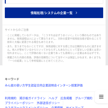
情報処理/システムの企業一覧
サイトからのご注意
ここに掲載しているデータは、「こうすれば必ずうまくいく」という類のものではあり
ません。採用過程は人によって異なりますし、方針の変更や採用担当者が変わることで
前年と大幅に変更される場合もありえます。
また、言うまでもないことですが、採用過程に対する感じ方は主観的なものに過ぎませ
ん。他人が誉めているからといってかならずしもあなたにとって望ましい企業とは言い
切れませんし、ここで評価の高くない企業であっても素晴らしい企業はあるはずです。
掲載された内容の真偽、評価の信頼性について当サイトは保証しかねます。あくまでも
「一つの結果」として参考程度にとどめてください。
キーワード
みん就の使い方
学生認証
合同企業説明会
インターン
授業評価
利用規約
掲示板ガイドライン
ヘルプ
広告掲載
グループ規約
プライバシーポリシー
外部送信ポリシー
カスタマーハラスメントポリシー
企業情報
サイトマップ