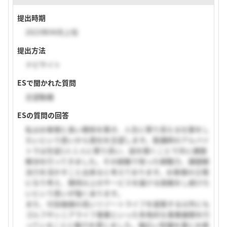
提出時期
2023年04月上旬
提出方法
ナビサイト
ESで聞かれた質問
志望動機
ESの質問の回答
私はお客様と長い関係を築き、人生に寄り添える仕事をし
たいという思いから貴社を志望します。塾講師のアルバイ
トでは生徒1人１人に寄り添い、話を聞くことで共に課題
解決を行ってきました。その経験で培った傾聴力、課題解
決力を活かすこと出来ると考えております。お客様の立場
になり考え、期待以上のサービスを届ける挑戦をし続けた
いという思いが強くあります。
また、付加価値の高いリゾートライフを提案する以外にも
ゴルフやシニアライフ事業といった多角的な事業展開を行
っていることに魅力を感じました。幅広い知識を基にお客