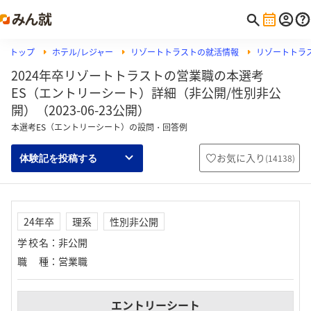
トップ
ホテル/レジャー
リゾートトラストの就活情報
リゾートトラ
2024年卒リゾートトラストの営業職の本選考
ES（エントリーシート）詳細（非公開/性別非公
開）（2023-06-23公開）
本選考ES（エントリーシート）の設問・回答例
お気に入り
(
14138
)
体験記を投稿する
24年卒
理系
性別非公開
学校名
：
非公開
職種
：
営業職
エントリーシート