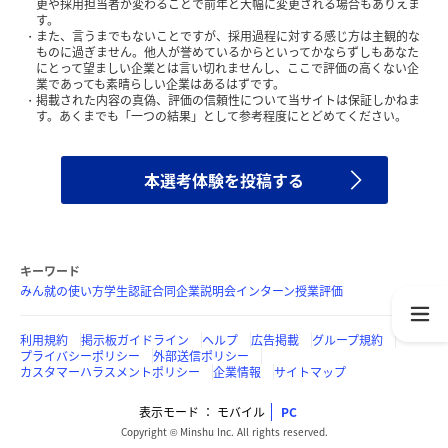
更や採用担当者が変わることで前年と大幅に変更される場合もありえま
す。
また、言うまでもないことですが、採用過程に対する感じ方は主観的な
ものに過ぎません。他人が誉めているからといってかならずしもあなた
にとって望ましい企業とは言い切れませんし、ここで評価の高くない企
業であっても素晴らしい企業はあるはずです。
掲載された内容の真偽、評価の信頼性について当サイトは保証しかねま
す。あくまでも「一つの結果」として参考程度にとどめてください。
本選考体験を投稿する
キーワード
みん就の使い方
学生認証
合同企業説明会
インターン
授業評価
利用規約
掲示板ガイドライン
ヘルプ
広告掲載
グループ規約
プライバシーポリシー
外部送信ポリシー
カスタマーハラスメントポリシー
企業情報
サイトマップ
表示モード
モバイル
PC
Copyright © Minshu Inc. All rights reserved.