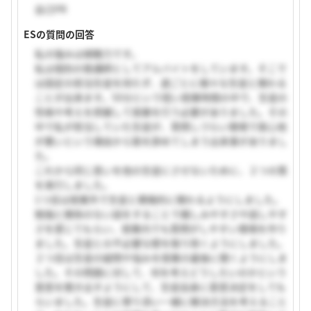
自己PR
ESの質問の回答
私の強みは傾聴力です。
私は個別の塾講師としてアルバイトをしています。そこで
は固定の担当生徒を持たず、週ごとに様々な生徒と関わる
ことが出来ます。50分という短い授業時間の中で、生徒の
性格や考えを把握して授業を行う必要がありました。その
中で私が担当していた生徒が、質問しづらい環境で居心地
が悪いという理由から塾を辞めてしまう出来事がありまし
た。
これから同じ思いを他の生徒にさせないために、２つの策
を実行しました。
1つ目は授業外で生徒と積極的に関わるようにしました。
勉強と関係のない話をすることで親しみやすさや話しやす
さを感じてもらい、授業内でも質問がしやすい環境を作り
ました。生徒との不必要な壁を取り除くようにしました。
２つ目は生徒の疑問や悩みを授業の最後に聞くようにしま
した。その問題に対して、何を考えどうしたいのかという
意思を聞き出すようにして、生徒自身に意思決定をしても
らいました。生徒に寄り添い一緒に解決方法を考えること