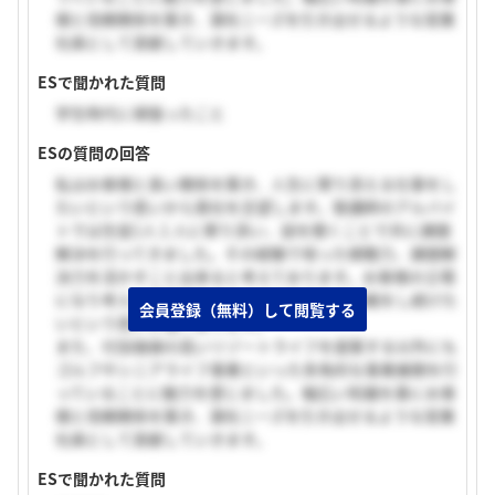
様と信頼関係を築き、潜在ニーズを引き出せるような営業
社員として貢献していきます。
ESで聞かれた質問
学生時代に頑張ったこと
ESの質問の回答
私はお客様と長い関係を築き、人生に寄り添える仕事をし
たいという思いから貴社を志望します。塾講師のアルバイ
トでは生徒1人１人に寄り添い、話を聞くことで共に課題
解決を行ってきました。その経験で培った傾聴力、課題解
決力を活かすこと出来ると考えております。お客様の立場
になり考え、期待以上のサービスを届ける挑戦をし続けた
会員登録（無料）して閲覧する
いという思いが強くあります。
また、付加価値の高いリゾートライフを提案する以外にも
ゴルフやシニアライフ事業といった多角的な事業展開を行
っていることに魅力を感じました。幅広い知識を基にお客
様と信頼関係を築き、潜在ニーズを引き出せるような営業
社員として貢献していきます。
ESで聞かれた質問