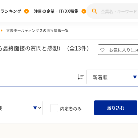
業ランキング
注目の企業・IT/DX特集
太陽ホールディングスの面接情報一覧
注目の企業特集
みんなのIT業界新卒就職人気企業ランキング
みんな
[27卒] 本選考体験記投稿キャンペーン
28卒 注目企業特集
27卒 注目企業特集
みんなのDX企業就職ブランド調査
ら最終面接の質問と感想）（全13件）
お気に入り
(
11
注目のIT・DX企業特集
28卒 IT・DX企業特集
27卒 IT・DX企業特集
28卒
みんなのIT業界新卒就職人気企業ランキング
みんな
企業研究
絞り込む
内定者のみ