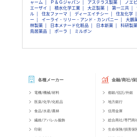
ャーム
Ｐ＆Ｇジャパン
アステラス製薬
ノエ
エーザイ
積水化学工業
大正製薬
第一三共
ル
住友ファーマ
ディーエイチシー
住友化学
ー
イーライ・リリー・アンド・カンパニー
大鵬
林製薬
日本メナード化粧品
日本新薬
科研製
鳥居薬品
ポーラ
ミルボン
各種メーカー
金融/商社/保
電機/機械/材料
都銀/信託/外銀
医薬/化学/化粧品
地方銀行
食品/水産/農林
信用金庫
繊維/アパレル服飾
総合商社/専門商
印刷
生命保険/損害保