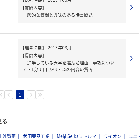
【質問内容】
一般的な質問と興味のある時事問題
【質問内容】
・通学している大学を選んだ理由・専攻につい
て・1分で自己PR・ESの内容の質問
1
見る
中外製薬
武田薬品工業
Meiji Seikaファルマ
ライオン
ユニ