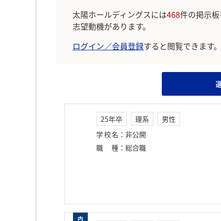
太陽ホールディングスには
468
件の掲示板
志望動機があります。
ログイン／会員登録
すると閲覧できます
25年卒
理系
男性
学校名
：
非公開
職種
：
総合職