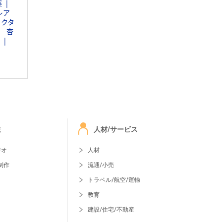
薬
レア
ァクタ
杏
ミ
人材/サービス
ジオ
人材
制作
流通/小売
トラベル/航空/運輸
教育
建設/住宅/不動産