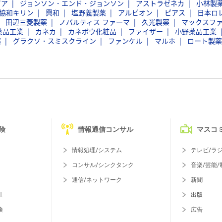
ビア
ジョンソン・エンド・ジョンソン
アストラゼネカ
小林製
協和キリン
興和
塩野義製薬
アルビオン
ピアス
日本ロ
田辺三菱製薬
ノバルティス ファーマ
久光製薬
マックスフ
薬品工業
カネカ
カネボウ化粧品
ファイザー
小野薬品工業
薬
グラクソ・スミスクライン
ファンケル
マルホ
ロート製薬
険
情報通信コンサル
マスコ
情報処理/システム
テレビ/ラ
コンサル/シンクタンク
音楽/芸能/
通信/ネットワーク
新聞
社
出版
険
広告