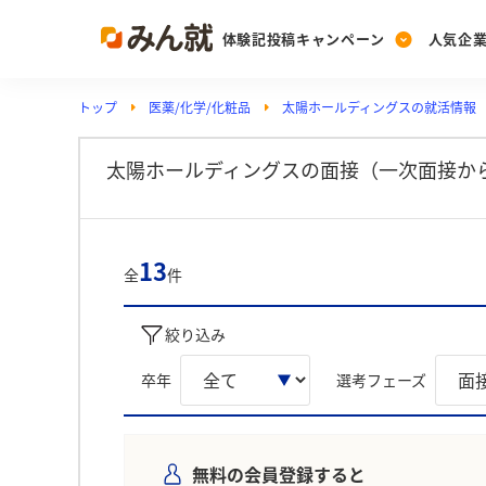
体験記投稿キャンペーン
人気企
トップ
医薬/化学/化粧品
太陽ホールディングスの就活情報
Post
Ranking
PickUp
投稿する
ランキングを見る
注目の企業特集
太陽ホールディングスの面接（一次面接か
Vote
13
全
件
投票する
動画で知ろう！業界・
絞り込み
卒年
選考フェーズ
無料の会員登録すると