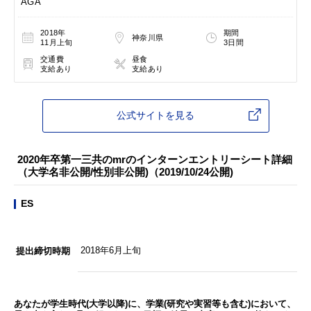
AGA
2018年
期間
神奈川県
11月上旬
3日間
交通費
昼食
支給あり
支給あり
公式サイトを見る
2020年卒第一三共のmrのインターンエントリーシート詳細
（大学名非公開/性別非公開)（2019/10/24公開)
ES
2018年6月上旬
提出締切時期
あなたが学生時代(大学以降)に、学業(研究や実習等も含む)において、