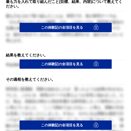
最も力を入れて取り組んだこと(目標、結果、内容)について教えてく
ださい。
最も力を入れて取り組んだことは、研究です。私の研究テーマは、
「がん化のメカニズムの解明」です。このテーマは、研究室の過去の
この体験記の全項目を見る
先輩が成功しなかったテーマであります。そのため、このテーマで
は、論文が出せていません。この研究を成功させ、論文を出したいと
考えます。
結果を教えてください。
この体験記の全項目を見る
学会発表を行うことが出来ました。
その過程を教えてください。
研究室に配属後、実験を始めましたが、思ったような結果が出ません
でした。このとき、研究のテーマを変えようか非常に悩みました。た
だ、私は、高校生の時から現在所属する研究室に入って研究がしたい
と考えていました。「ここで諦めてはいけない」と考え、実験の方法
を見直してみることにしました。すると、そのときは実験を個別で行
っており、結果の管理も個別で行っていることに気づきました。「実
この体験記の全項目を見る
験の方法、結果を周りの人と共有することで研究の理解が深まり、研