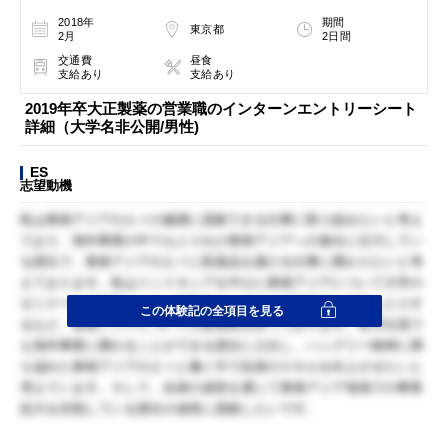
2018年
期間
東京都
2月
2日間
交通費
昼食
支給あり
支給あり
2019年卒大正製薬の営業職のインターンエントリーシート
詳細（大学名非公開/男性)
ES
志望動機
私は東南アジアの人々の健康に貢献できる仕事に取り組みたいと考え
ており、海外事業の中でもとりわけ東南アジアへの進出に注力してい
る貴社で、東南アジアの人々に医薬品を届ける仕事に携わりたいと考
えております。私はインドネシアを中心に東南アジアについて大学の
ゼミナールで研究したり、独学でインドネシア語検定に合格したりす
この体験記の全項目を見る
るなど、東南アジアについて大変興味を持っております。若手社員で
も海外事業に携わることができる貴社に入社し、ハングリー精神に満
ち溢れた東南アジアの人々と働く中で自身のスキルを向上させたいと
考えています。そして、自身の成長を通じて東南アジア地域での事業
拡大を目指している貴社の成長に貢献したいです。