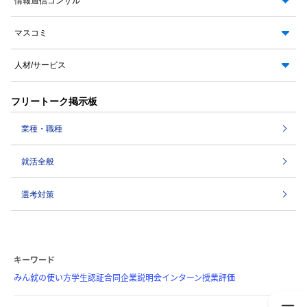
情報通信コンサル
マスコミ
人材/サービス
フリートーク掲示板
業種・職種
就活全般
選考対策
キーワード
みん就の使い方
学生認証
合同企業説明会
インターン
授業評価