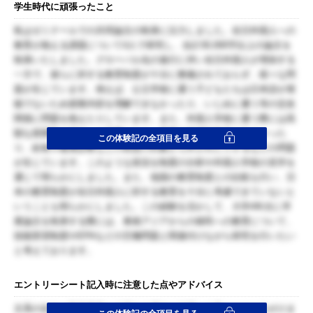
学生時代に頑張ったこと
私はゼミナールでの共同論文の執筆に注力しました。在日外国人への
教育が抱える課題について4人で研究し、合計30,000字以上の論文を
執筆いたしました。グローバル化の進行に伴い在日外国人が増加する
一方で、彼らに対する教育制度が十分に整備されておらず、様々な問
題が生じています。例えば、公立学校に通う子どもたちは日本語が堪
能でないため授業内容を理解できなかったり、いじめに遭う等の交友
関係に問題を抱えたりしています。また、外国人学校に通う際には高
額な授業料の支払いが必要になり、家庭の経済的負担が大きかった
この体験記の全項目を見る
り、給食や健康診断などの制度の対象から外されたりするなどの問題
が生じています。このような状況を制度の分析や外国人学校の見学を
通じて明らかにしました。また、他国の教育制度との比較も行い、日
本の教育制度が在日外国人に対する教育を十分に考慮できていないと
いうことも明らかにしました。この経験を活かして、大学4年次に卒
業論文を執筆する際には、東南アジアからの移民への教育について、
技能実習制度やEPAなどの労働問題と関連付けながら研究を行いたい
と考えております。
エントリーシート記入時に注意した点やアドバイス
文系の自分が製薬業界を志望する理由を強調して書くように心がけま