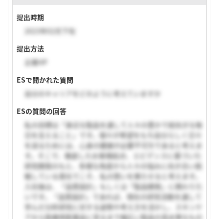
提出時期
2023年02月下旬
提出方法
企業HP
ESで聞かれた質問
自分のキャリアをどのように考えていますか
ESの質問の回答
私の目標は「身近な製品を通して人々の豊かで前向きな毎
日を支えること」です。個々が希望をもち自分らしく日々
を送るためには、心身の健康が必要不可欠であると考えま
す。そこで、徹底したお客様起点、エビデンスに基づいた
研究開発のもと、多様な角度から人々の悩みに向き合い挑
戦している貴社でこそ、私の想いを果たせると考えます。
入社後は、「品質設計」もしくは「製品開発」に携わりた
いです。「品質設計」であれば、現在の研究活動を通して
学んだ分析研究に対する姿勢や考え方を活かし、スキンケ
アから医療用医薬品に至るまで幅広い製品の高水準なもの