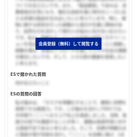
づくりを支えたいです。また、「製品開発」であれば、消
費者視点を常にもち、盤石な技術を基に時代のニーズに応
える多様な製品を生み出したいと考えています。特に、植
物に関する研究を行った経験から漢方や生薬に興味があ
り、自然の力を活かして現代人の悩みに向き合い応えたい
です。私は、挑戦することによる自身の成長にモチベーシ
会員登録（無料）して閲覧する
ョンを見出します。貴社の一員として様々なことに挑戦し
経験を積み、多様なアプローチを通して人々や社会の課題
を解決したいです。そして、人々の真の健康を実現したい
と考えます。
ESで聞かれた質問
何か伝えたいこと
ESの質問の回答
私の強みは、「タスクを明確化することで、確実に目標を
実現できる推進力」です。この強みを活かしTOEICでは、
半年間で○○○へのスコア向上を達成しました。当時、英
語力の低下を痛感することが多く、課題は英語学習に対す
る意欲不足であると考えました。そこで、目標が明確なほ
ど意欲が増す性格を活かし「○○○」を目標に掲げ、2点