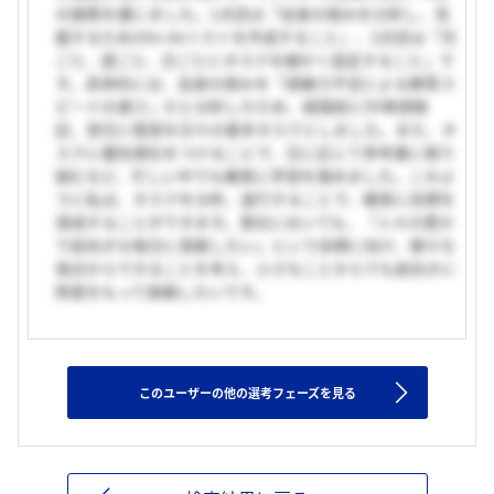
の施策を講じました。1点目は「自身の弱みを分析し、克
服するためのto doリストを作成すること」、2点目は「月
ごと、週ごと、日ごとにタスクを細かく設定すること」で
す。具体的には、自身の弱みを「語彙力不足による解答ス
ピードの遅さ」だと分析したため、就寝前に50単語暗
記、翌日に復習を日々の基本タスクとしました。また、タ
スクに優先順位をつけることで、日に応じて参考書に取り
組むなど、忙しい中でも確実に学習を進めました。このよ
うに私は、タスクを分析、遂行することで、確実に目標を
達成することができます。貴社においても、「人々の豊か
で前向きな毎日に貢献したい」という目標に向け、様々な
視点からできることを考え、小さなことからでも前向きに
熱意をもって挑戦したいです。
このユーザーの他の選考フェーズを見る