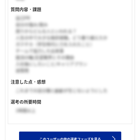
質問内容・課題
自己PR
自分の強み/弱み
周りからどんな人といわれる？
人生の中で大きな挫折経験。どう乗り越えたか
ガクチカ（学生時代に力を入れたこと）
チームで協力した出来事
就活の軸/志望業界とその理由
入社後にしたいこと/キャリアプラン
逆質問
注意した点・感想
これまでの自分像と齟齬が生じないようにした
選考の所要時間
1時間以上
このユーザーの他の選考フェーズを見る