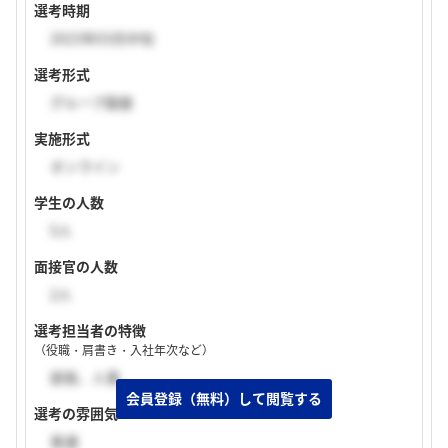
選考時期
2023年03月中旬
選考形式
グループ面接
実施形式
オンライン
学生の人数
5人
面接官の人数
2人
選考担当者の特徴
（役職・肩書き・入社年次など）
部長、人事
選考の雰囲気
普通