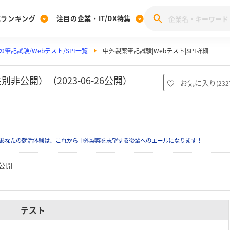
業ランキング
注目の企業・IT/DX特集
筆記試験/Webテスト/SPI一覧
中外製薬筆記試験|Webテスト|SPI詳細
注目の企業特集
みんなのIT業界新卒就職人気企業ランキング
みんな
[27卒] 本選考体験記投稿キャンペーン
28卒 注目企業特集
27卒 注目企業特集
みんなのDX企業就職ブランド調査
非公開）（2023-06-26公開）
お気に入り
(
232
注目のIT・DX企業特集
28卒 IT・DX企業特集
27卒 IT・DX企業特集
28卒
みんなのIT業界新卒就職人気企業ランキング
みんな
あなたの就活体験は、これから中外製薬を志望する後輩へのエールになります！
企業研究
公開
テスト