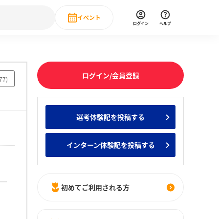
イベント
ログイン
ヘルプ
Event
の新卒就職人気企業ランキング
みんなのインターン人気企業ランキン
直近のイベント一覧
ログイン/会員登録
77
)
もっと見る
 IT・DX現場社員インタビュー
選考体験記を投稿する
の新卒就職人気企業ランキング
みんなのインターン人気企業ランキン
インターン体験記を投稿する
初めてご利用される方