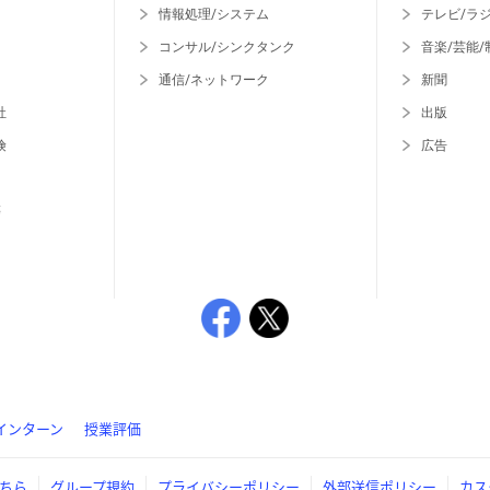
情報処理/システム
テレビ/ラ
コンサル/シンクタンク
音楽/芸能/
通信/ネットワーク
新聞
社
出版
険
広告
等
インターン
授業評価
ちら
グループ規約
プライバシーポリシー
外部送信ポリシー
カス