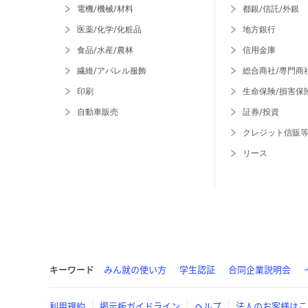
電機/機械/材料
都銀/信託/外銀
医薬/化学/化粧品
地方銀行
食品/水産/農林
信用金庫
繊維/アパレル服飾
総合商社/専門商
印刷
生命保険/損害保
自動車販売
証券/投資
クレジット信販
リース
キーワード
みん就の使い方
学生認証
合同企業説明会
利用規約
掲示板ガイドライン
ヘルプ
法人のお客様はこ