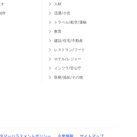
ジオ
人材
制作
流通/小売
トラベル/航空/運輸
教育
建設/住宅/不動産
レストラン/フード
ホテル/レジャー
インフラ/官公庁
医療/福祉/その他
タマーハラスメントポリシー
企業情報
サイトマップ