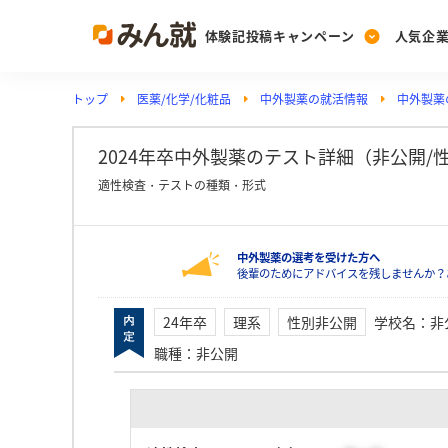
体験記投稿キャンペーン
人気企
トップ
医薬/化学/化粧品
中外製薬の就活情報
中外製薬の
Post
Ranking
PickUp
投稿する
ランキングを見る
注目の企業特集
2024年卒中外製薬のテスト詳細（非公開/性別
適性検査・テストの種類・形式
Vote
中外製薬の選考を受けた方へ
投票する
後輩のためにアドバイスを残しませんか？
動画で知ろう！業界・
24年卒
理系
性別非公開
学校名
：
非
職種
：
非公開