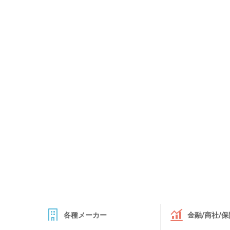
各種メーカー
金融/商社/保