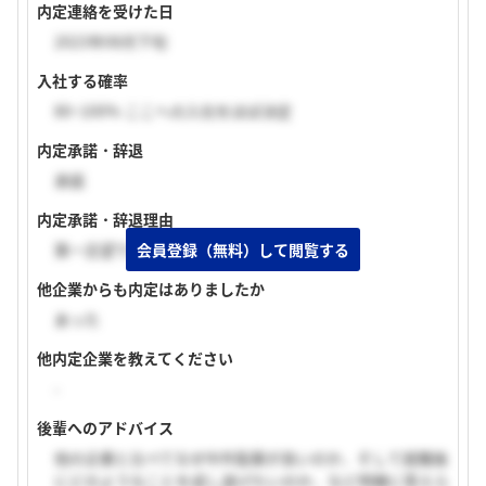
内定連絡を受けた日
2023年08月下旬
入社する確率
80~100% ここへの入社をほぼ決定
内定承諾・辞退
承諾
内定承諾・辞退理由
会員登録（無料）して閲覧する
第一志望であったため。
他企業からも内定はありましたか
あった
他内定企業を教えてください
-
後輩へのアドバイス
他の企業と比べてなぜ中外製薬が良いのか、そして就職後
にどのようなことを成し遂げたいのか、など明確に答えら